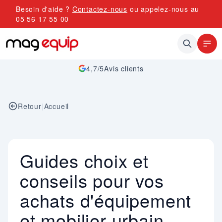
Allez au contenu
Besoin d'aide ?
Contactez-nous
ou appelez-nous au
05 56 17 55 00
4,7/5
Avis clients
Retour
|
Accueil
Guides choix et
conseils pour vos
achats d'équipement
et mobilier urbain