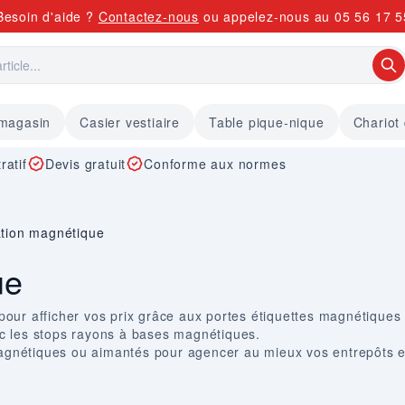
Besoin d'aide ?
Contactez-nous
ou appelez-nous au
05 56 17 5
 magasin
Casier vestiaire
Table pique-nique
Chariot
ratif
Devis gratuit
Conforme aux normes
ation magnétique
ue
 pour afficher vos prix grâce aux
portes étiquettes magnétiques
c les
stops rayons à bases magnétiques
.
nétiques ou aimantés pour agencer au mieux vos entrepôts en 