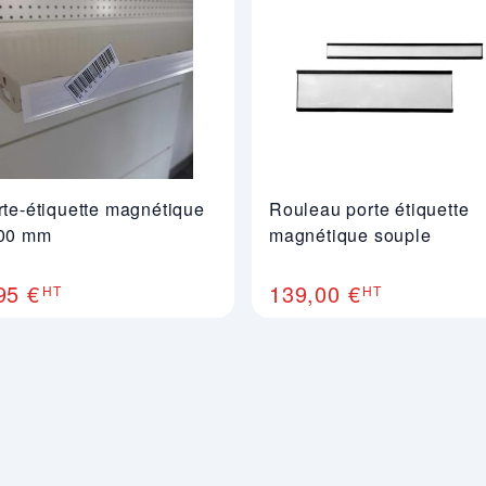
rte-étiquette magnétique
Rouleau porte étiquette
00 mm
magnétique souple
95 €
139,00 €
HT
HT