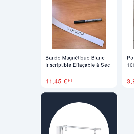
Bande Magnétique Blanc
Po
Inscriptible Effaçable à Sec
10
11,45 €
3,
HT