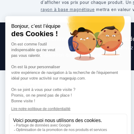
d’afficher vos prix pour chaque produit. Un
rayon à base magnétique
mettra en valeur 
Nous sommes heureux de vous aide
Consultez
nos questions fréquentes
, suive
toute question que vous pourriez avoir.
VOS SERVICES
Comment commander
Paiement
Livraison
Services