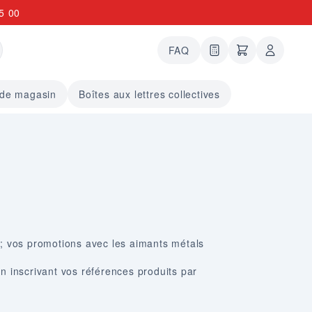
5 00
FAQ
0 articles dans le
undefined arti
 de magasin
Boîtes aux lettres collectives
; vos promotions avec les aimants métals
inscrivant vos références produits par