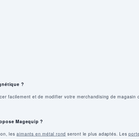
gnétique ?
r facilement et de modifier votre merchandising de magasin o
ropose Magequip ?
yon, les
aimants en métal rond
seront le plus adaptés. Les
port