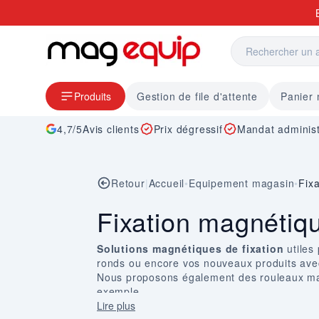
Allez au contenu
Produits
Gestion de file d'attente
Panier
4,7/5
Avis clients
Prix dégressif
Mandat administ
Retour
|
Accueil
•
Equipement magasin
•
Fix
Fixation magnétiq
Solutions magnétiques de fixation
utiles
ronds ou encore vos nouveaux produits ave
Nous proposons également des rouleaux mag
exemple.
Lire plus