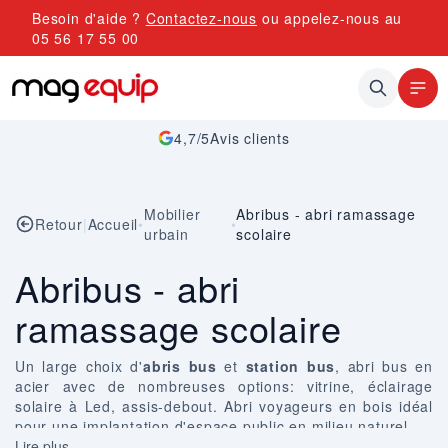
Allez au contenu
Besoin d'aide ?
Contactez-nous
ou appelez-nous au
05 56 17 55 00
4,7/5
Avis clients
Mobilier
Abribus - abri ramassage
Retour
|
Accueil
•
•
urbain
scolaire
Abribus - abri
ramassage scolaire
Un large choix d'
abris bus
et
station bus
, abri bus en
acier avec de nombreuses options: vitrine, éclairage
solaire à Led, assis-debout.
Abri voyageurs en bois
idéal
pour une implantation d'espace public en milieu naturel.
P
Lire plus
rotéger les usagers des transports en commun