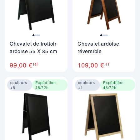
Chevalet de trottoir
Chevalet ardoise
ardoise 55 X 85 cm
réversible
99,00 €
109,00 €
HT
HT
couleurs
Expédition
couleurs
Expédition
+6
48/72h
+1
48/72h
Image 1 sur 4
Image 1 sur 4