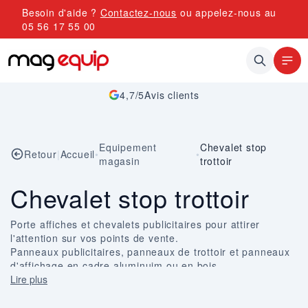
Allez au contenu
Besoin d'aide ?
Contactez-nous
ou appelez-nous au
05 56 17 55 00
4,7/5
Avis clients
Equipement
Chevalet stop
Retour
|
Accueil
•
•
magasin
trottoir
Chevalet stop trottoir
Porte affiches et chevalets publicitaires pour attirer
l'attention sur vos points de vente.
Panneaux publicitaires, panneaux de trottoir et panneaux
d'affichage en cadre aluminuim ou en bois.
Découvrez également nos chevalets ardoise en bois pour
Lire plus
les restaurants et autres commerces.