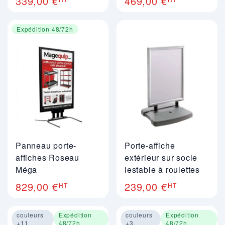
339,00 €
469,00 €
Expédition 48/72h
Panneau porte-
Porte-affiche
affiches Roseau
extérieur sur socle
Méga
lestable à roulettes
829,00 €
239,00 €
HT
HT
couleurs
Expédition
couleurs
Expédition
+11
48/72h
+3
48/72h