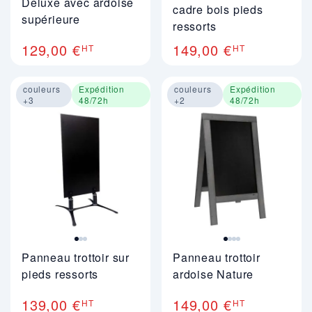
Deluxe avec ardoise
cadre bois pieds
supérieure
ressorts
129,00 €
149,00 €
HT
HT
couleurs
Expédition
couleurs
Expédition
+3
48/72h
+2
48/72h
Image 1 sur 3
Image 1 sur 4
Panneau trottoir sur
Panneau trottoir
pieds ressorts
ardoise Nature
139,00 €
149,00 €
HT
HT