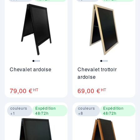
Image 1 sur 4
Image 1 sur 4
Chevalet ardoise
Chevalet trottoir
ardoise
79,00 €
69,00 €
HT
HT
couleurs
Expédition
couleurs
Expédition
+1
48/72h
+8
48/72h
Image 1 sur 4
Image 1 sur 4