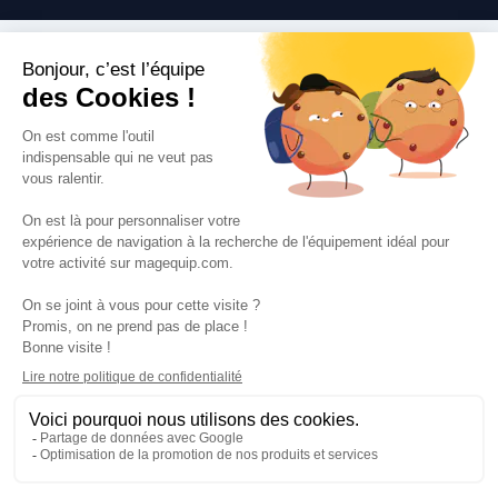
Suivez-nous
VOS SERVICES
VOS DEMANDES
NOTRE SOCIETE
·
·
·
·
CGV
Données personnelles
Prix euro HT
Nuancier RAL
·
·
·
Nos partenaires
Guides et conseils
Rejoignez-nous
Blog