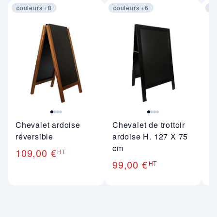
couleurs +8
couleurs +6
co
Image 1 sur 4
Image 1 sur 4
Im
Chevalet ardoise
Chevalet de trottoir
A
réversible
ardoise H. 127 X 75
p
cm
109,00 €
3
HT
99,00 €
HT