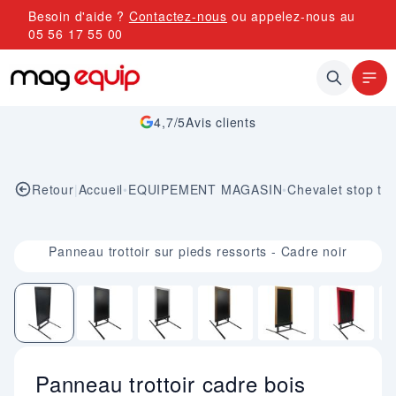
Allez au contenu
Besoin d'aide ?
Contactez-nous
ou appelez-nous au
05 56 17 55 00
4,7/5
Avis clients
Retour
|
Accueil
•
EQUIPEMENT MAGASIN
•
Chevalet stop trot
Image 1 sur 7
Panneau trottoir sur pieds ressorts - Cadre noir
Panneau trottoir cadre bois