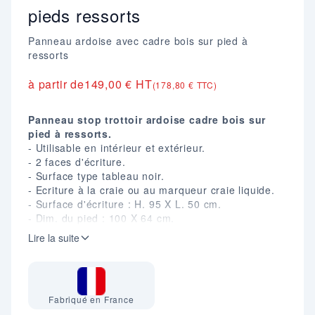
pieds ressorts
Panneau ardoise avec cadre bois sur pied à
ressorts
à partir de
149,00 € HT
(178,80 € TTC)
Panneau stop trottoir ardoise cadre bois sur
pied à ressorts.
- Utilisable en intérieur et extérieur.
- 2 faces d'écriture.
- Surface type tableau noir.
- Ecriture à la craie ou au marqueur craie liquide.
- Surface d'écriture : H. 95 X L. 50 cm.
- Dim. du pied : 100 X 64 cm.
- Cadre bois teinté : 7 coloris au choix.
Lire la suite
- Poids : 13,5 Kg.
Fabriqué en France