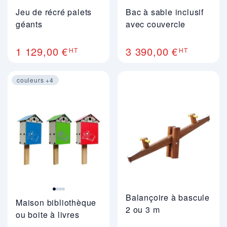
Jeu de récré palets
Bac à sable inclusif
géants
avec couvercle
1 129,00 €
3 390,00 €
HT
HT
couleurs +4
Image 1 sur 4
Balançoire à bascule
Maison bibliothèque
2 ou 3 m
ou boite à livres