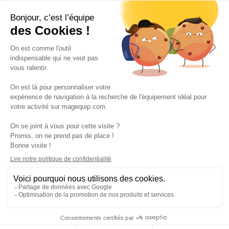
Jeu esca'tour
Jeu structure avec
aluminium
portique intégré
4 589,00 €
4 589,00 €
HT
HT
Jeu Les petits
Jeu extérieur Galaxy
Monstres