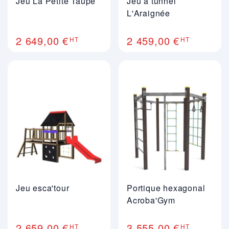
Jeu La Petite Taupe
Jeu à tunnel
L'Araignée
2 649,00 €
2 459,00 €
HT
HT
Jeu esca'tour
Portique hexagonal
Acroba'Gym
2 659,00 €
3 555,00 €
HT
HT