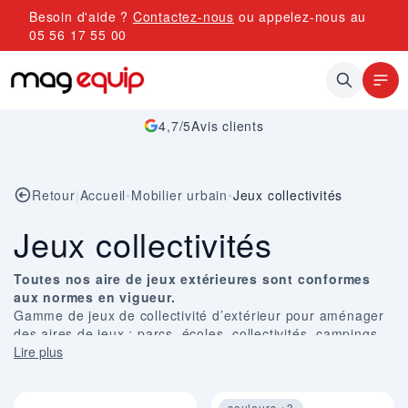
Allez au contenu
Besoin d'aide ?
Contactez-nous
ou appelez-nous au
05 56 17 55 00
4,7/5
Avis clients
Retour
|
Accueil
•
Mobilier urbain
•
Jeux collectivités
Jeux collectivités
Toutes nos aire de jeux extérieures sont conformes
aux normes en vigueur.
Gamme de jeux de collectivité d’extérieur pour aménager
des aires de jeux : parcs, écoles, collectivités, campings…
Jeux de collectivités d’extérieur
Lire plus
:
bac à sable
, jeux sur
ressort,
toboggan
, balançoire, maisonnette,
tourniquet
…
Ensembles multi-jeux avec plusieurs activités
: glisse,
escalade… Ces équipements peuvent inclure des
couleurs +3