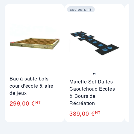
couleurs +3
Image 1 sur 2
Bac à sable bois
M
Marelle Sol Dalles
cour d'école & aire
6
Caoutchouc Ecoles
de jeux
& Cours de
299,00 €
HT
Récréation
389,00 €
HT