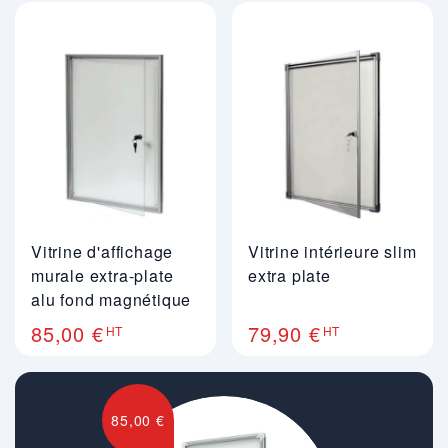
s’intègrent harmonieusement dans tout type d’espace
intérieur.
Vitrine d'affichage
Vitrine intérieure slim
murale extra-plate
extra plate
alu fond magnétique
85,00 €
79,90 €
HT
HT
85,00 €