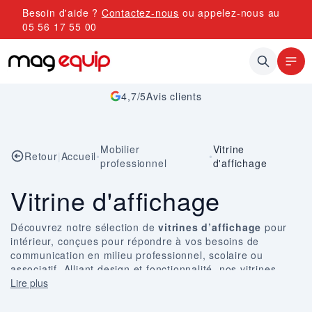
Allez au contenu
Besoin d'aide ?
Contactez-nous
ou appelez-nous au
05 56 17 55 00
4,7/5
Avis clients
Mobilier
Vitrine
Retour
|
Accueil
•
•
professionnel
d'affichage
Vitrine d'affichage
Découvrez notre sélection de
vitrines d’affichage
pour
intérieur, conçues pour répondre à vos besoins de
communication en milieu professionnel, scolaire ou
associatif. Alliant design et fonctionnalité, nos vitrines
permettent d’exposer vos informations de manière claire
Lire plus
et organisée. Parfaites pour mettre en valeur des
documents, des annonces ou des affiches, elles