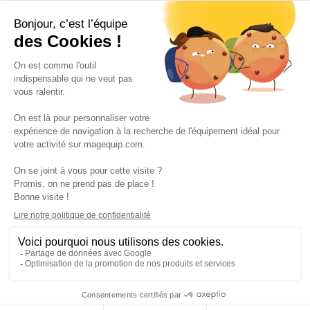
Suivez-nous
VOS SERVICES
VOS DEMANDES
NOTRE SOCIETE
·
·
·
·
CGV
Données personnelles
Prix euro HT
Nuancier RAL
·
·
·
Nos partenaires
Guides et conseils
Rejoignez-nous
Blog
© 2026 Magequip SAS — Impasse de la Billaoude, 33610 Cestas