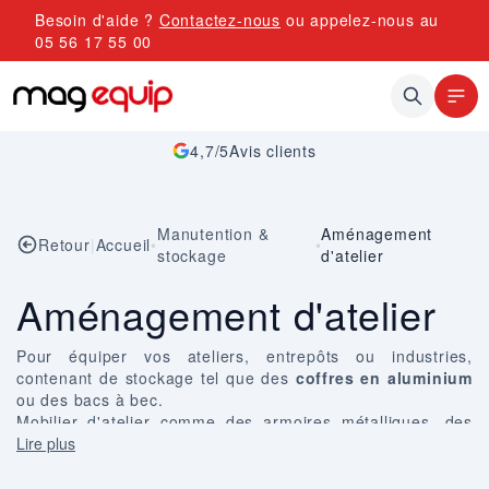
Allez au contenu
Besoin d'aide ?
Contactez-nous
ou appelez-nous au
05 56 17 55 00
4,7/5
Avis clients
Manutention &
Aménagement
Retour
|
Accueil
•
•
stockage
d'atelier
Aménagement d'atelier
Pour équiper vos ateliers, entrepôts ou industries,
contenant de stockage tel que des
coffres en aluminium
ou des
bacs à bec
.
Mobilier d'atelier comme des armoires métalliques, des
établis et des sièges techniques d'atelier.
Lire plus
Un choix de dérouleurs à papier et film bulles et
table
d'emballage
pour les expéditions.