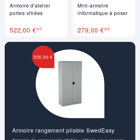
Armoire d'atelier
Mini-armoire
portes vitrées
informatique à poser
522,00 €
279,00 €
HT
HT
335,00 €
Armoire rangement pliable SwedEasy