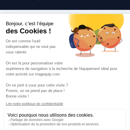
Suivez-nous
VOS SERVICES
VOS DEMANDES
NOTRE SOCIETE
·
·
·
·
CGV
Données personnelles
Prix euro HT
Nuancier RAL
·
·
·
Nos partenaires
Guides et conseils
Rejoignez-nous
Blog