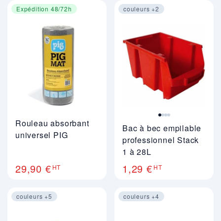
Expédition 48/72h
couleurs +2
Image 1 sur 4
Rouleau absorbant
Bac à bec empilable
universel PIG
professionnel Stack
1 à 28L
29,90 €
1,29 €
HT
HT
couleurs +5
couleurs +4
Image 1 sur 4
Image 1 sur 4