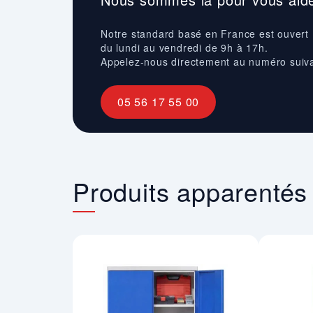
Notre standard basé en France est ouvert
du lundi au vendredi de 9h à 17h.
Appelez-nous directement au numéro suiv
05 56 17 55 00
Produits apparentés