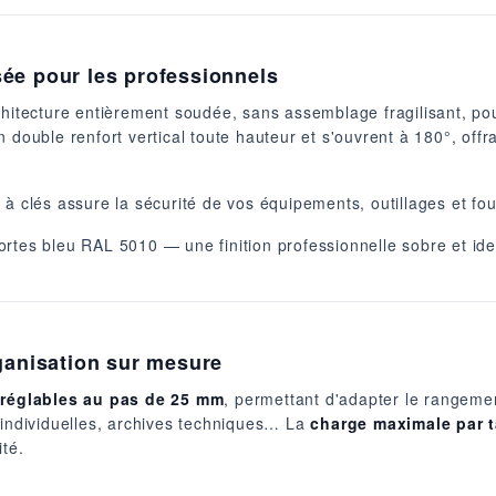
ée pour les professionnels
chitecture entièrement soudée, sans assemblage fragilisant, p
n double renfort vertical toute hauteur et s'ouvrent à 180°, of
à clés assure la sécurité de vos équipements, outillages et fou
rtes bleu RAL 5010 — une finition professionnelle sobre et iden
rganisation sur mesure
s réglables au pas de 25 mm
, permettant d'adapter le rangemen
 individuelles, archives techniques… La
charge maximale par t
ité.