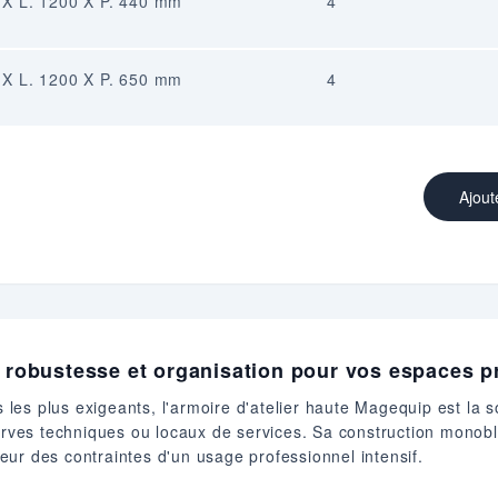
0 X L. 1200 X P. 440 mm
4
0 X L. 1200 X P. 650 mm
4
Ajout
 : robustesse et organisation pour vos espaces p
es plus exigeants, l'armoire d'atelier haute Magequip est la s
serves techniques ou locaux de services. Sa construction monobl
uteur des contraintes d'un usage professionnel intensif.