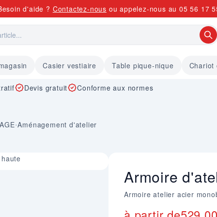
Besoin d'aide ?
Contactez-nous
ou appelez-nous au
05 56 17 5
 magasin
Casier vestiaire
Table pique-nique
Chariot
ratif
Devis gratuit
Conforme aux normes
KAGE
•
Aménagement d'atelier
l haute
Armoire d'ate
Armoire atelier acier mono
à partir de
529,0