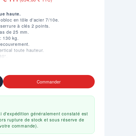
que haute.
obloc en tôle d'acier 7/10e.
serrure à clés 2 points.
 pas de 25 mm.
: 130 kg.
 recouvrement.
ertical toute hauteur.
80°.
 7035 / Portes bleu RAL 5010.
.
Commander
ai d'expédition généralement constaté est
ors rupture de stock et sous réserve de
r votre commande).