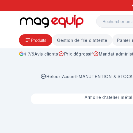
Allez au contenu
Produits
Gestion de file d'attente
Panier
4,7/5
Avis clients
Prix dégressif
Mandat administ
Retour
|
Accueil
•
MANUTENTION & STOC
Image 1 sur 1
Armoire d'atelier méta