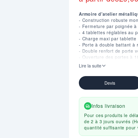
Armoire d'atelier métalli
- Construction robuste mon
- Fermeture par poignée à 
- 4 tablettes réglables au
- Charge maxi par tablette 
- Porte à double battant à
- Double renfort de porte v
- Ouverture des portes à 1
- Coloris : Corps gris RAL
Lire la suite
- 3 dimensions disponibles
- Garantie 10 ans.
Devis
Infos livraison
Pour ces produits le dél
de 2 à 3 jours ouvrés (H
quantité suffisante pou