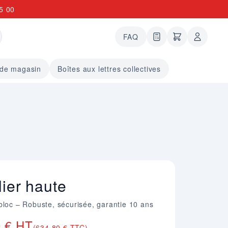
5 00
FAQ
0 articles dans le
undefined arti
 de magasin
Boîtes aux lettres collectives
lier haute
bloc – Robuste, sécurisée, garantie 10 ans
0 € HT
(634,80 € TTC)