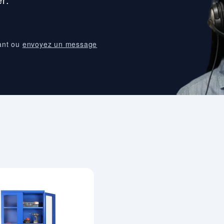
ant ou
envoyez un message