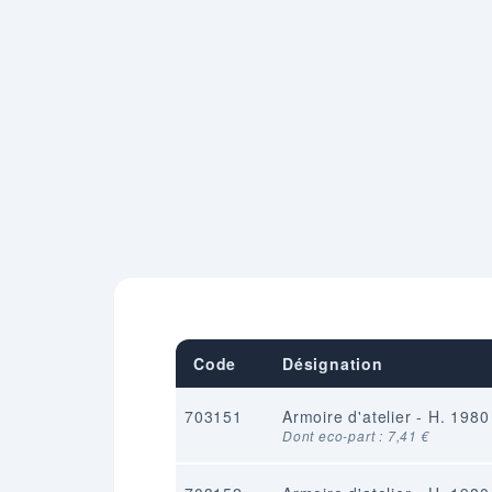
Code
Désignation
703151
Armoire d'atelier - H. 198
Dont eco-part : 7,41 €