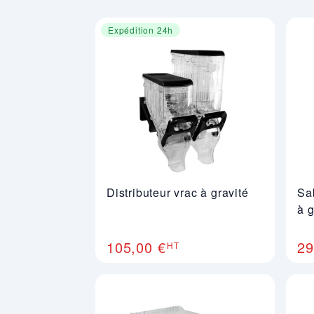
Expédition 24h
Distributeur vrac à gravité
Sab
à g
105,00 €
29
HT