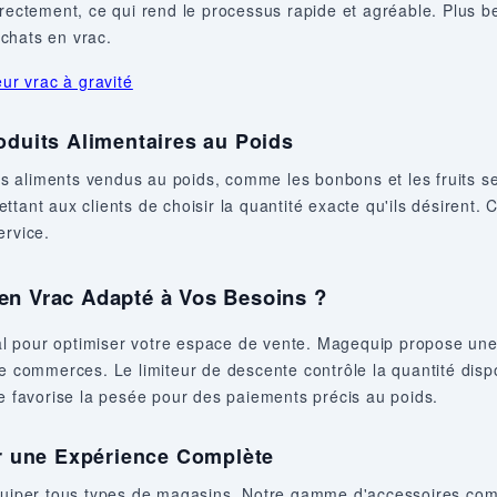
irectement, ce qui rend le processus rapide et agréable. Plus b
achats en vrac.
eur vrac à gravité
roduits Alimentaires au Poids
 les aliments vendus au poids, comme les bonbons et les fruits s
tant aux clients de choisir la quantité exacte qu'ils désirent. 
ervice.
 en Vrac Adapté à Vos Besoins ?
cial pour optimiser votre espace de vente. Magequip propose un
de commerces. Le limiteur de descente contrôle la quantité dispo
le favorise la pesée pour des paiements précis au poids.
 une Expérience Complète
per tous types de magasins. Notre gamme d'accessoires comp