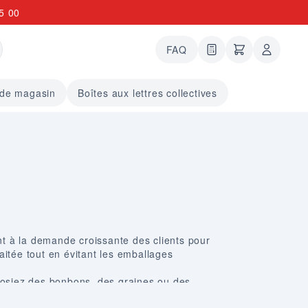
5 00
FAQ
0 articles dans le
undefined arti
 de magasin
Boîtes aux lettres collectives
 à la demande croissante des clients pour
aitée tout en évitant les emballages
oposiez des bonbons, des graines ou des