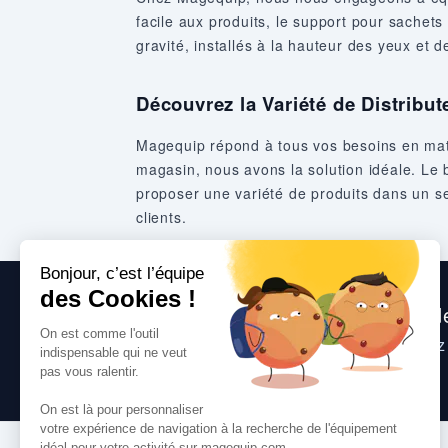
facile aux produits, le support pour sache
gravité, installés à la hauteur des yeux et d
Découvrez la Variété de Distribu
Magequip répond à tous vos besoins en matiè
magasin, nous avons la solution idéale. Le b
proposer une variété de produits dans un seul
clients.
Nous sommes heureux de vous aide
Consultez
nos questions fréquentes
, suive
toute question que vous pourriez avoir.