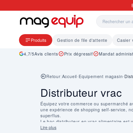
Allez au contenu
Produits
Gestion de file d'attente
Casier 
4,7/5
Avis clients
Prix dégressif
Mandat administ
Retour
|
Accueil
•
Equipement magasin
•
Dist
Distributeur vrac
Équipez votre commerce ou supermarché ave
une expérience de shopping self-service, no
superflus.
Le bac distributeur en vrac alimentaire est
fruits secs, notre silo distributeur en vrac o
Lire plus