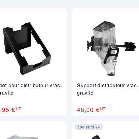
ot pour distributeur vrac
Support distributeur vrac 
ravité
gravité
,95 €
48,00 €
HT
HT
couleurs +4
Image 1 sur 4