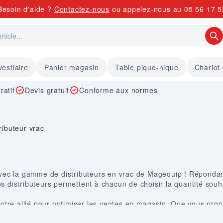
Besoin d'aide ?
Contactez-nous
ou appelez-nous au
05 56 17 5
vestiaire
Panier magasin
Table pique-nique
Chariot
ratif
Devis gratuit
Conforme aux normes
ributeur vrac
c la gamme de distributeurs en vrac de Magequip ! Répondant
s distributeurs permettent à chacun de choisir la quantité souh
 votre allié pour optimiser les ventes en magasin. Que vous pr
ffre une distribution aisée de ces produits.