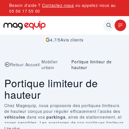
Allez au contenu
Besoin d'aide ?
Contactez-nous
ou appelez-nous au
05 56 17 55 00
4,7/5
Avis clients
Mobilier
Portique limiteur de
Retour
|
Accueil
•
•
urbain
hauteur
Portique limiteur de
hauteur
Chez Magequip, nous proposons des
portiques limiteurs
de hauteur
conçus pour réguler efficacement l’accès des
véhicules
dans vos
parkings
, aires de stationnement, et
zones sensibles. Les avantages de nos portiques limiteurs
de hauteur incluent la sécurité accrue, la gestion optimale
Lire plus