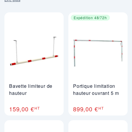
de l'accès et la protection des équipements contre les
véhicules inadaptés, tout en offrant une diversité de
modèles pour chaque besoin. Nos portiques peuvent être
Expédition 48/72h
associés à des barrières levantes ou pivotantes pour
renforcer le contrôle d'accès et filtrer les véhicules
autorisés. Nous mettons à votre disposition un large choix
et une sélection de modèles adaptés à chaque
configuration, afin de répondre à vos exigences
spécifiques en matière de sécurité et de gestion des
accès. Ces équipements contribuent également à la
gestion de la circulation dans les parkings, assurant la
fluidité et la sécurité des déplacements.
Bavette limiteur de
Portique limitation
hauteur
hauteur ouvrant 5 m
159,00 €
899,00 €
HT
HT