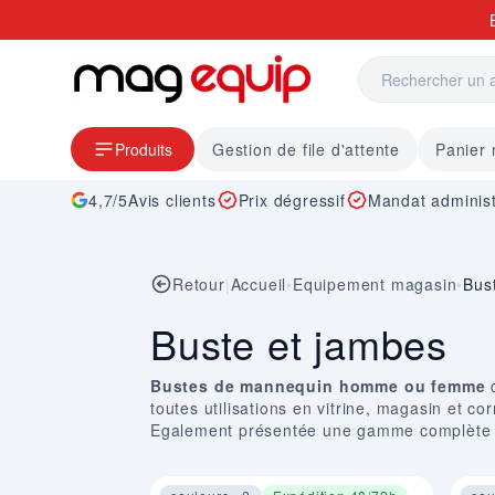
Allez au contenu
Produits
Gestion de file d'attente
Panier
4,7/5
Avis clients
Prix dégressif
Mandat administ
Retour
|
Accueil
•
Equipement magasin
•
Bus
Buste et jambes
Bustes de mannequin homme ou femme
d
toutes utilisations en vitrine, magasin et cor
Egalement présentée une gamme complète de