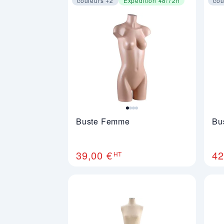
couleurs +2
Expédition 48/72h
cou
Image 1 sur 4
Ima
Buste Femme
Bu
39,00 €
42
HT