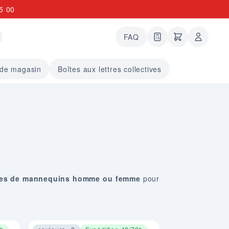
5 00
FAQ
0 articles dans le
undefined arti
 de magasin
Boîtes aux lettres collectives
es de mannequins homme ou femme
pour