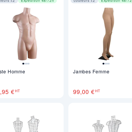
leurs +2
Expédition 48/72h
couleurs +2
Expédition 48/7
ge 1 sur 4
Image 1 sur 4
ste Homme
Jambes Femme
,95 €
99,00 €
HT
HT