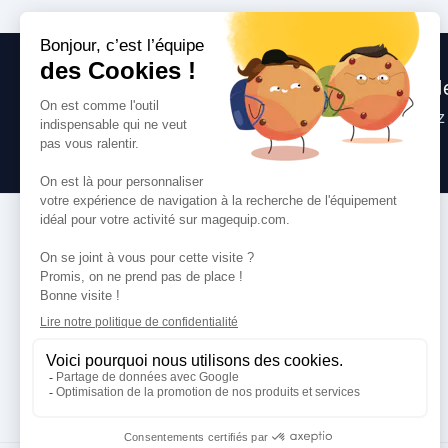
Nous sommes heureux de vous aide
Consultez
nos questions fréquentes
, suive
toute question que vous pourriez avoir.
VOS SERVICES
Comment commander
Paiement
Livraison
Services