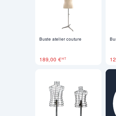
Buste atelier couture
Bus
189,00 €
12
HT