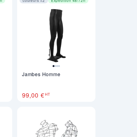
2h
couleurs +2
Expédition 48/72h
Image 1 sur 4
Jambes Homme
99,00 €
HT