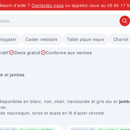
Besoin d'aide ?
Contactez-nous
ou appelez-nous au
05 56 17 5
 magasin
Casier vestiaire
Table pique-nique
Chariot
ratif
Devis gratuit
Conforme aux normes
te et jambes
isponibles en blanc, noir, chair, translucide et gris alu et
jamb
ner.
 mannequin, torse et buste en fil d'acier chromé.