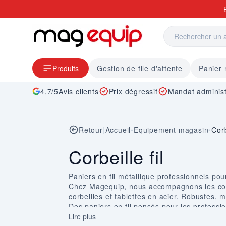
Allez au contenu
Produits
Gestion de file d'attente
Panier
4,7/5
Avis clients
Prix dégressif
Mandat administ
Retour
|
Accueil
•
Equipement magasin
•
Corb
Corbeille fil
Paniers en fil métallique professionnels po
Chez Magequip, nous accompagnons les com
corbeilles et tablettes en acier. Robustes, 
Des paniers en fil pensés pour les professi
Conçus pour répondre aux exigences du comm
Lire plus