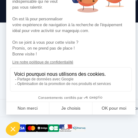
toute question que vous pourriez avoir.
VOS SERVICES
Comment commander
Paiement
Livraison
Services
·
CGV
Données perso