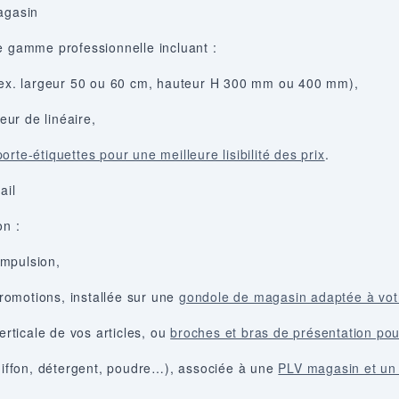
agasin
e gamme professionnelle incluant :
 (ex. largeur 50 ou 60 cm, hauteur H 300 mm ou 400 mm),
eur de linéaire,
porte-étiquettes pour une meilleure lisibilité des prix
.
ail
on :
impulsion,
promotions, installée sur une
gondole de magasin adaptée à votr
erticale de vos articles, ou
broches et bras de présentation po
chiffon, détergent, poudre…), associée à une
PLV magasin et un 