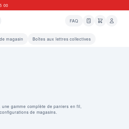
5 00
FAQ
0 articles dans le
undefined arti
 de magasin
Boîtes aux lettres collectives
à une
gamme complète
de paniers en fil,
s configurations de magasins.
aniser vos produits efficacement tout en