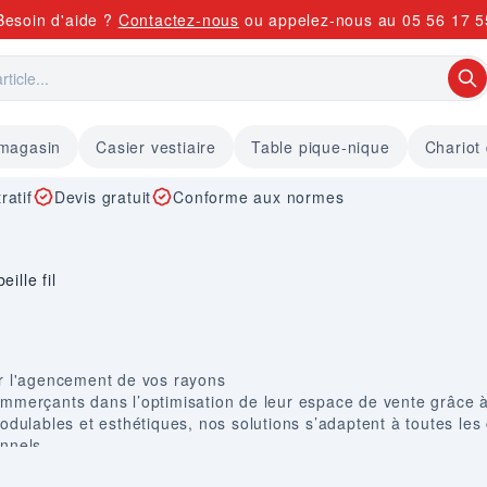
Besoin d'aide ?
Contactez-nous
ou appelez-nous au
05 56 17 5
 magasin
Casier vestiaire
Table pique-nique
Chariot
ratif
Devis gratuit
Conforme aux normes
eille fil
ur l'agencement de vos rayons
merçants dans l’optimisation de leur espace de vente grâce 
modulables et esthétiques, nos solutions s’adaptent à toutes le
onnels
erce de détail, nos paniers en fil métallique permettent d’org