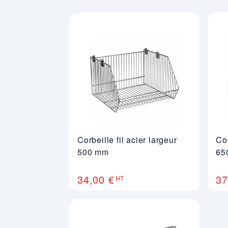
maximisant la visibilité. Leur structure en m
Un système de rangement optimisé pour vos
En rayon, à la caisse ou en tête de gondole, 
pour le stockage ou la présentation d’articl
Corbeille fil acier largeur
Cor
500 mm
65
34,00 €
37
HT