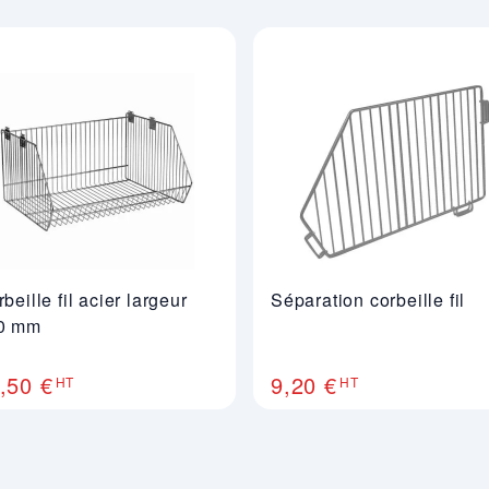
étal ajouré favorise l’aération, la propreté, et surtout une vue r
 points de vente
nos paniers en fil d'acier sont des outils indispensables pour me
es en vrac, d’accessoires ou de petits objets du quotidien.
beille fil acier largeur
Séparation corbeille fil
0 mm
,50 €
9,20 €
HT
HT