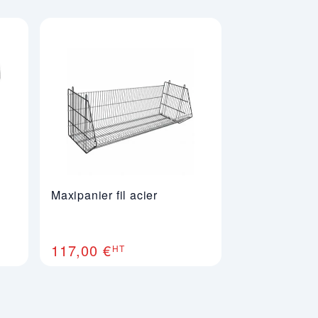
apide sur le contenu.
ttre en avant vos produits. Ils s’utilisent
Maxipanier fil acier
117,00 €
HT