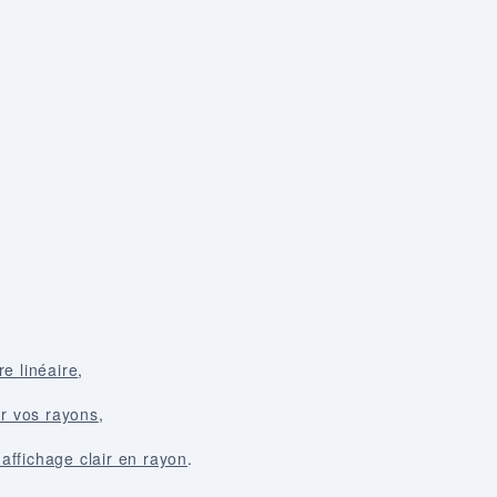
e linéaire
,
ur vos rayons
,
affichage clair en rayon
.