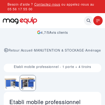
Allez au contenu
Besoin d'aide ?
Contactez-nous
ou appelez-nous au
05 56 17 55 00
4,7/5
Avis clients
Retour
|
Accueil
•
MANUTENTION & STOCKAGE
•
Aménagemen
Image 2 sur 2
Etabli mobile professionnel - 1 porte + 4 tiroirs
Etabli mobile professionnel