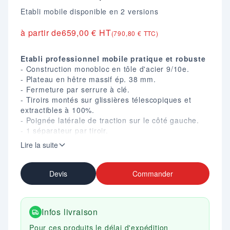
Etabli mobile disponible en 2 versions
à partir de
659,00 € HT
(790,80 € TTC)
Etabli professionnel mobile pratique et robuste
- Construction monobloc en tôle d'acier 9/10e.
- Plateau en hêtre massif ép. 38 mm.
- Fermeture par serrure à clé.
- Tiroirs montés sur glissières télescopiques et
extractibles à 100%.
- Poignée latérale de traction sur le côté gauche.
- 1 séparateur par tiroir.
- 4 roulettes (2 fixes, 2 pivotantes) D. 125 mm dont
Lire la suite
2 à frein.
- Finition peinture époxy Gris RAL 7035 / Bleu RAL
5010.
Devis
Commander
- Dim. (mm) : H. 845 X L. 1000 X P. 500.
- Garantie 10 ans.
Infos livraison
Pour ces produits le délai d'expédition