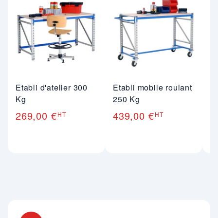
Etabli d'atelier 300
Etabli mobile roulant
T
Kg
250 Kg
e
269,00 €
439,00 €
5
HT
HT
Nos engagements