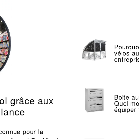
Pourquoi
vélos au
entrepri
Boite au
vol grâce aux
Quel mo
llance
équiper 
connue pour la