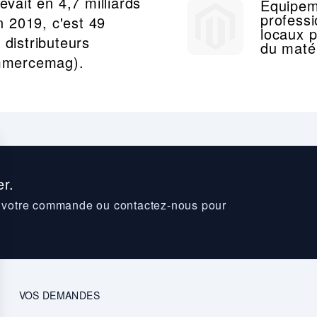
levait en 4,7 milliards
Equipem
professi
 2019, c'est 49
locaux p
 distributeurs
du matér
mmercemag).
r.
z votre commande ou contactez-nous pour
VOS DEMANDES