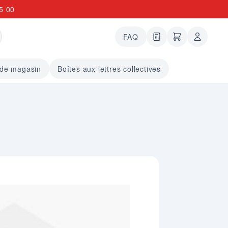
5 00
FAQ
0 articles dans le
undefined arti
 de magasin
Boîtes aux lettres collectives