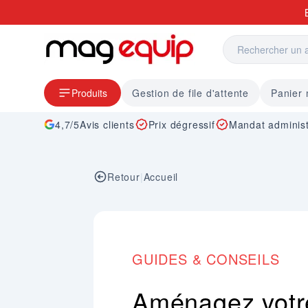
Allez au contenu
Produits
Gestion de file d'attente
Panier
4,7/5
Avis clients
Prix dégressif
Mandat administ
Retour
|
Accueil
GUIDES & CONSEILS
Aménagez votre