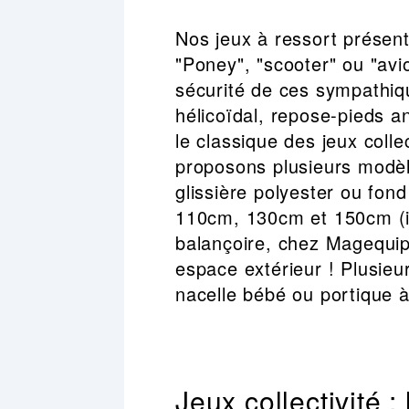
Nos jeux à ressort présente
"Poney", "scooter" ou "avio
sécurité de ces sympathiq
hélicoïdal, repose-pieds a
le classique des jeux colle
proposons plusieurs modèle
glissière polyester ou fond
110cm, 130cm et 150cm (ind
balançoire, chez Magequip
espace extérieur ! Plusieu
nacelle bébé ou portique à
Jeux collectivité :