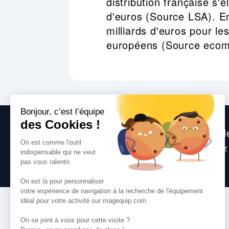
distribution française s'é
d'euros (Source LSA). En
milliards d'euros pour les
européens (Source eco
Nous sommes heureux de vous aide
Consultez
nos questions fréquentes
, suive
toute question que vous pourriez avoir.
VOS SERVICES