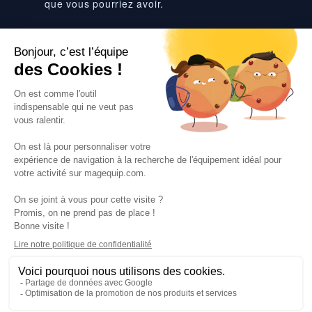
que vous pourriez avoir.
Suivez-nous
VOS SERVICES
VOS DEMANDES
NOTRE SOCIETE
·
·
·
·
CGV
Données personnelles
Prix euro HT
Nuancier RAL
·
·
·
Nos partenaires
Guides et conseils
Rejoignez-nous
Blog