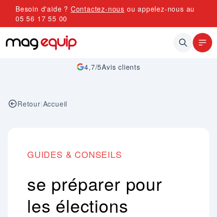
Allez au contenu
Besoin d'aide ?
Contactez-nous
ou appelez-nous au
05 56 17 55 00
4,7/5
Avis clients
Retour
|
Accueil
GUIDES & CONSEILS
se préparer pour
les élections