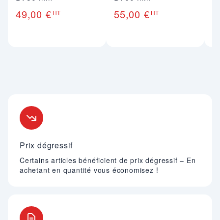
49,00 €
55,00 €
7
HT
HT
Nos engagements
Prix dégressif
Certains articles bénéficient de prix dégressif – En
achetant en quantité vous économisez !