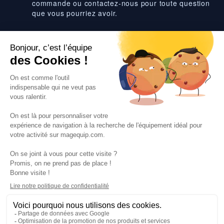
commande ou contactez-nous pour toute question
que vous pourriez avoir.
Suivez-nous
VOS SERVICES
VOS DEMANDES
NOTRE SOCIETE
·
·
·
·
CGV
Données personnelles
Prix euro HT
Nuancier RAL
·
·
·
Nos partenaires
Guides et conseils
Rejoignez-nous
Blog