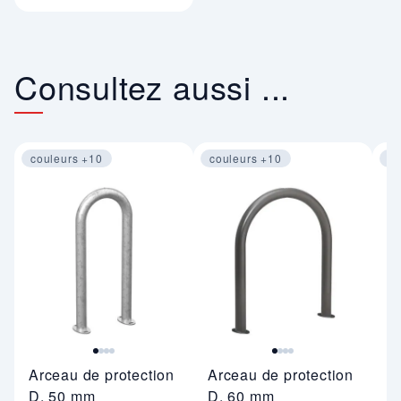
Consultez aussi ...
couleurs +10
couleurs +10
co
Image 1 sur 4
Image 1 sur 4
Im
Arceau de protection
Arceau de protection
Et
D. 50 mm
D. 60 mm
D