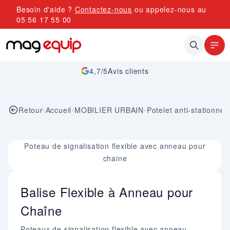
Allez au contenu
Besoin d'aide ?
Contactez-nous
ou appelez-nous au
05 56 17 55 00
4,7/5
Avis clients
Retour
|
Accueil
•
MOBILIER URBAIN
•
Potelet anti-stationne
Image 1 sur 1
Poteau de signalisation flexible avec anneau pour
chaine
Balise Flexible à Anneau pour
Chaîne
Poteaux de signalisation flexible avec anneau