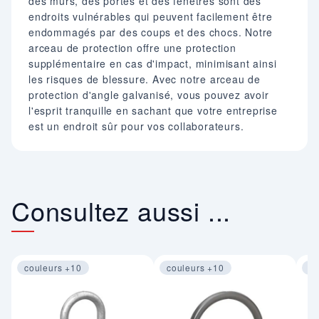
des murs, des portes et des fenêtres sont des
endroits vulnérables qui peuvent facilement être
endommagés par des coups et des chocs. Notre
arceau de protection offre une protection
supplémentaire en cas d'impact, minimisant ainsi
les risques de blessure. Avec notre arceau de
protection d'angle galvanisé, vous pouvez avoir
l'esprit tranquille en sachant que votre entreprise
est un endroit sûr pour vos collaborateurs.
Consultez aussi ...
couleurs +10
couleurs +10
co
Image 1 sur 4
Image 1 sur 4
Im