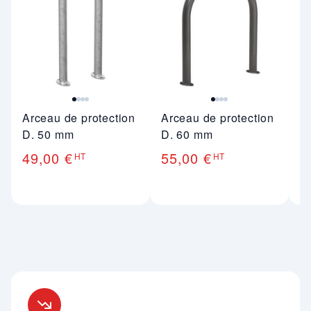
Arceau de protection
Arceau de protection
Et
D. 50 mm
D. 60 mm
D
49,00 €
55,00 €
7
HT
HT
Nos engagements