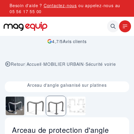
Allez au contenu
Besoin d'aide ?
Contactez-nous
ou appelez-nous au
05 56 17 55 00
4,7/5
Avis clients
Retour
|
Accueil
•
MOBILIER URBAIN
•
Sécurité voirie
Image 3 sur 4
Arceau d'angle galvanisé sur platines
Arceau de protection d'angle