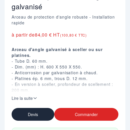
galvanisé
Arceau de protection d'angle robuste - Installation
rapide
à partir de
84,00 € HT
(100,80 € TTC)
Arceau d'angle galvanisé à sceller ou sur
platines.
- Tube D. 60 mm.
- Dim. (mm) : H. 600 X 550 X 550.
- Anticorrosion par galvanisation à chaud.
- Platines ép. 6 mm, trous D. 12 mm.
- En version à sceller, profondeur de scellement :
200 mm.
- Poids : 10,5 kg.
Lire la suite
Devis
Commander