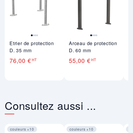
Etrier de protection
Arceau de protection
Co
D. 35 mm
D. 60 mm
d'
c
76,00 €
55,00 €
HT
HT
1
Consultez aussi ...
couleurs +10
couleurs +10
co