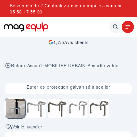
Allez au contenu
Besoin d'aide ?
Contactez-nous
ou appelez-nous au
05 56 17 55 00
4,7/5
Avis clients
Retour
|
Accueil
•
MOBILIER URBAIN
•
Sécurité voirie
Image 1 sur 5
Etrier de protection galvanisé à sceller
Voir le nuancier