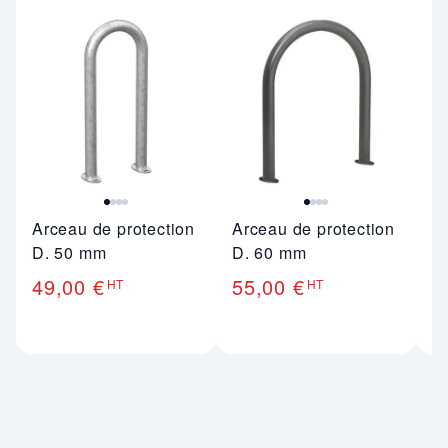
Image 1 sur 4
Image 1 sur 4
Im
Arceau de protection
Arceau de protection
Et
D. 50 mm
D. 60 mm
D
49,00 €
55,00 €
7
HT
HT