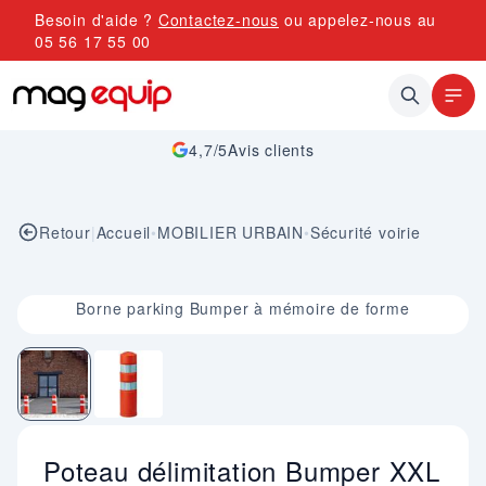
Allez au contenu
Besoin d'aide ?
Contactez-nous
ou appelez-nous au
05 56 17 55 00
4,7/5
Avis clients
Retour
|
Accueil
•
MOBILIER URBAIN
•
Sécurité voirie
Image 1 sur 2
Borne parking Bumper à mémoire de forme
Poteau délimitation Bumper XXL