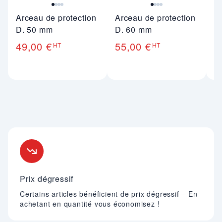
Arceau de protection
Arceau de protection
Et
D. 50 mm
D. 60 mm
D
49,00 €
55,00 €
7
HT
HT
Nos engagements
Prix dégressif
Certains articles bénéficient de prix dégressif – En
achetant en quantité vous économisez !