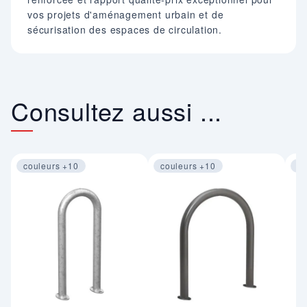
vos projets d'aménagement urbain et de
sécurisation des espaces de circulation.
Consultez aussi ...
couleurs +10
couleurs +10
co
Image 1 sur 4
Image 1 sur 4
Im