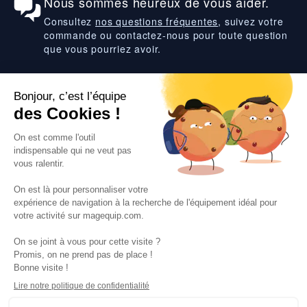
Nous sommes heureux de vous aider.
Consultez
nos questions fréquentes
, suivez votre
commande ou contactez-nous pour toute question
que vous pourriez avoir.
Suivez-nous
VOS SERVICES
VOS DEMANDES
NOTRE SOCIETE
·
·
·
·
CGV
Données personnelles
Prix euro HT
Nuancier RAL