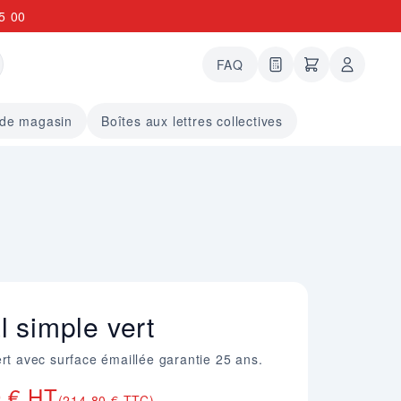
5 00
FAQ
0 articles dans le
undefined arti
 de magasin
Boîtes aux lettres collectives
 simple vert
ert avec surface émaillée garantie 25 ans.
0 € HT
(214,80 € TTC)