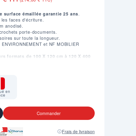
e surface émaillée
garantie 25 ans
.
les faces d'écriture.
um anodisé.
 crochets porte-documents.
soires sur toute la longueur.
NF ENVIRONNEMENT et NF MOBILIER
rs formats de 100 X 120 cm à 120 X 400
25 ans).
ué en
nce
Commander
Frais de livraison