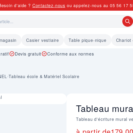
Besoin d'aide ?
Contactez-nous
ou appelez-nous au
05 56 17 5
 magasin
Casier vestiaire
Table pique-nique
Chariot
ratif
Devis gratuit
Conforme aux normes
NEL
•
Tableau école & Matériel Scolaire
l
Tableau mural
Tableau d'écriture mural v
à partir de
179,0