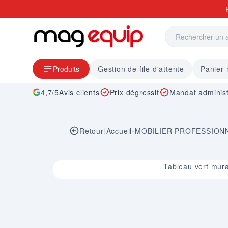
Allez au contenu
Produits
Gestion de file d'attente
Panier
4,7/5
Avis clients
Prix dégressif
Mandat administ
Retour
|
Accueil
•
MOBILIER PROFESSION
Image 1 sur 1
Tableau vert mura