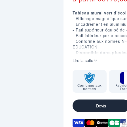
Tableau mural vert d'écol
- Affichage magnétique sur 
- Encadrement en alumini
- Rail supérieur équipé de
- Rail inférieur porte-acces
- Conforme aux normes 
EDUCATION.
-
Disponible dans plusieu
cm.
Lire la suite
- Garantie 2 ans (surface 
Conforme aux
Fabriq
normes
Fra
Devis