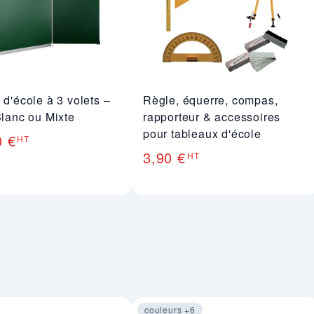
 d'école à 3 volets –
Règle, équerre, compas,
Blanc ou Mixte
rapporteur & accessoires
pour tableaux d'école
0 €
HT
3,90 €
HT
couleurs +6