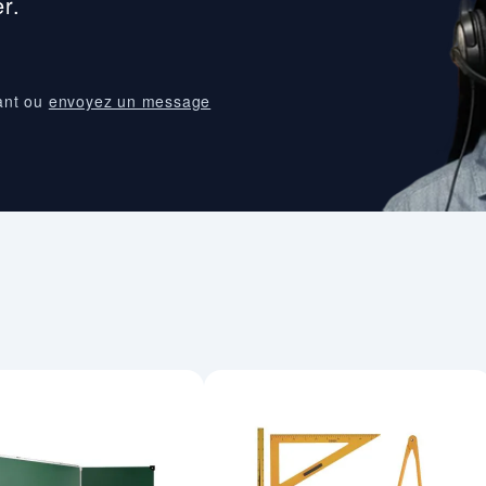
r.
ant ou
envoyez un message