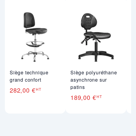
Siège technique
Siège polyuréthane
S
grand confort
asynchrone sur
P
patins
282,00 €
1
HT
189,00 €
HT