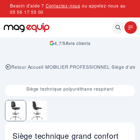
Allez au contenu
Besoin d'aide ?
Contactez-nous
ou appelez-nous au
05 56 17 55 00
4,7/5
Avis clients
Retour
|
Accueil
•
MOBILIER PROFESSIONNEL
•
Siège d'ateli
Image 1 sur 2
Siège technique polyuréthane respirant
Siège technique grand confort