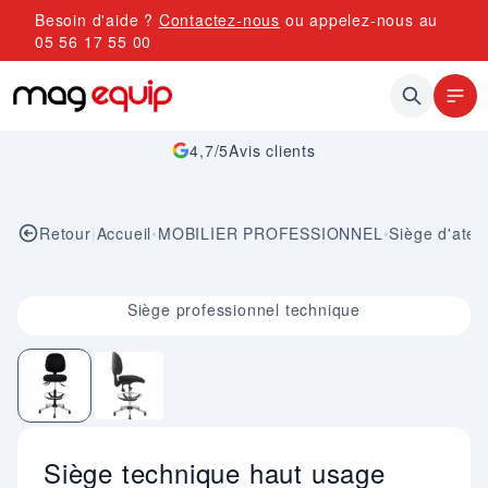
Allez au contenu
Besoin d'aide ?
Contactez-nous
ou appelez-nous au
05 56 17 55 00
4,7/5
Avis clients
Retour
|
Accueil
•
MOBILIER PROFESSIONNEL
•
Siège d'ateli
Image 1 sur 2
Siège professionnel technique
Siège technique haut usage