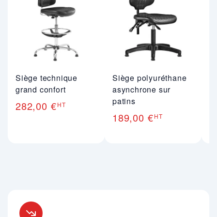
Siège technique
Siège polyuréthane
S
grand confort
asynchrone sur
P
patins
282,00 €
1
HT
189,00 €
HT
Nos engagements