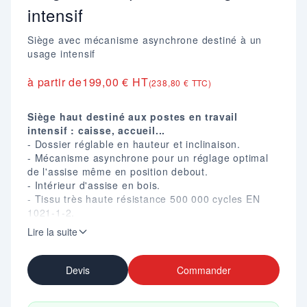
intensif
Siège avec mécanisme asynchrone destiné à un
usage intensif
à partir de
199,00 € HT
(238,80 € TTC)
Siège haut destiné aux postes en travail
intensif : caisse, accueil...
- Dossier réglable en hauteur et inclinaison.
- Mécanisme asynchrone pour un réglage optimal
de l'assise même en position debout.
- Intérieur d'assise en bois.
- Tissu très haute résistance 500 000 cycles EN
1021-1-2.
- Classement au feu M1.
Lire la suite
- Réglage en hauteur de 560 à 760 mm.
- Pied en aluminium poli.
- Dim. assise : L. 460 X P. 430 mm.
Devis
Commander
- Dim. dossier : H. 360 X L. 420 mm.
- Poids : 12 kg.