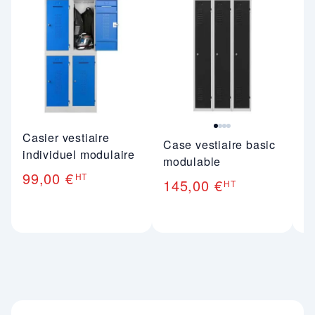
Casier vestiaire
Case vestiaire basic
Ve
individuel modulaire
modulable
in
99,00 €
HT
145,00 €
1
HT
Nos engagements