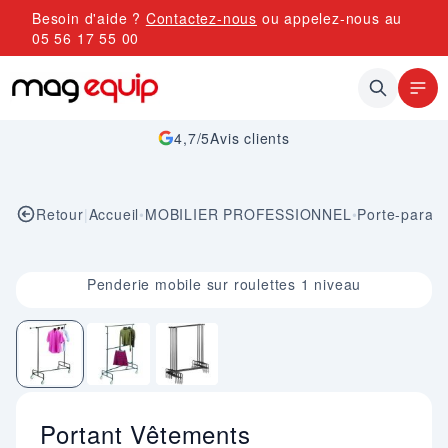
Allez au contenu
Besoin d'aide ?
Contactez-nous
ou appelez-nous au
05 56 17 55 00
4,7/5
Avis clients
Retour
|
Accueil
•
MOBILIER PROFESSIONNEL
•
Porte-parapl
Image 1 sur 3
Penderie mobile sur roulettes 1 niveau
Portant Vêtements