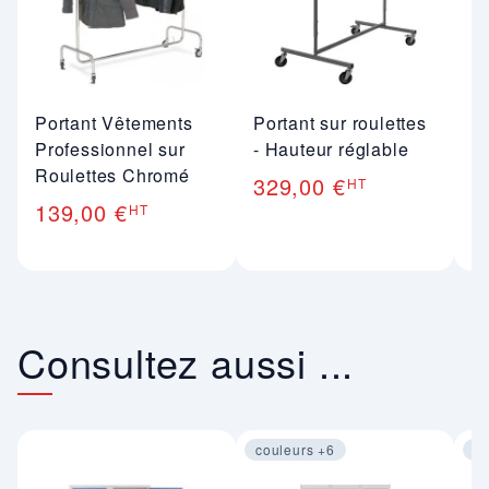
Portant Vêtements
Portant sur roulettes
P
Professionnel sur
- Hauteur réglable
ro
Roulettes Chromé
fi
329,00 €
HT
139,00 €
4
HT
Consultez aussi ...
couleurs +6
co
Image 1 sur 4
Im