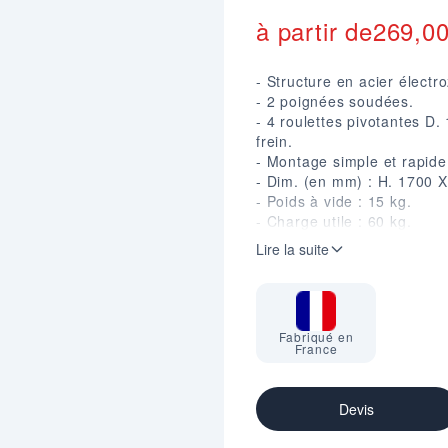
à partir de
269,0
- Structure en acier électr
- 2 poignées soudées.
- 4 roulettes pivotantes D
frein.
- Montage simple et rapide 
- Dim. (en mm) : H. 1700 X
- Poids à vide : 15 kg.
- Charge utile : 60 kg.
- Fabriqué en France.
Lire la suite
Fabriqué en
France
Devis