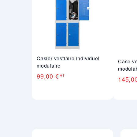
Casier vestiaire individuel
Case ve
modulaire
modula
99,00 €
HT
145,0
Nos engagements