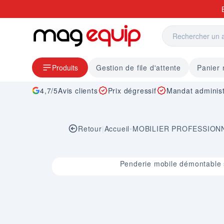
Allez au contenu
Produits
Gestion de file d'attente
Panier
4,7/5
Avis clients
Prix dégressif
Mandat administ
Retour
|
Accueil
•
MOBILIER PROFESSION
Image 1 sur 1
Penderie mobile démontable s