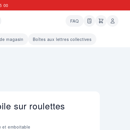
5 00
FAQ
0 articles dans le
undefined arti
 de magasin
Boîtes aux lettres collectives
le sur roulettes
e et emboitable