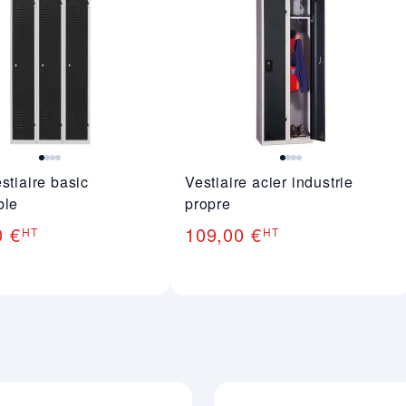
stiaire basic
Vestiaire acier industrie
ble
propre
0 €
109,00 €
HT
HT