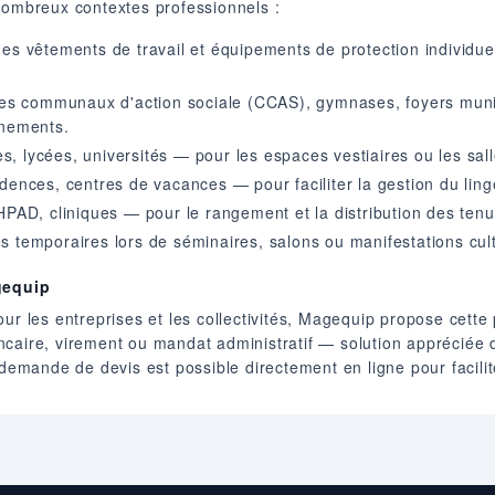
nombreux contextes professionnels :
s vêtements de travail et équipements de protection individuell
res communaux d'action sociale (CCAS), gymnases, foyers mun
énements.
es, lycées, universités — pour les espaces vestiaires ou les sall
idences, centres de vacances — pour faciliter la gestion du lin
HPAD, cliniques — pour le rangement et la distribution des tenu
es temporaires lors de séminaires, salons ou manifestations cult
gequip
our les entreprises et les collectivités, Magequip propose cett
ncaire, virement ou mandat administratif — solution appréciée
mande de devis est possible directement en ligne pour facili