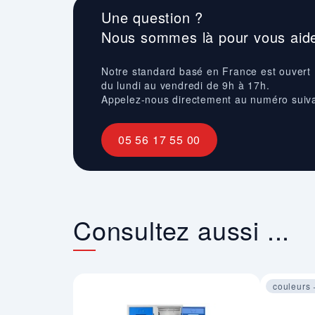
Une question ?
Nous sommes là pour vous aide
Notre standard basé en France est ouvert
du lundi au vendredi de 9h à 17h.
Appelez-nous directement au numéro suiv
05 56 17 55 00
Consultez aussi ...
couleurs 
Image 1