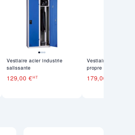
Vestiaire acier industrie
Vestiaire monobloc i
salissante
propre
129,00 €
179,00 €
HT
HT