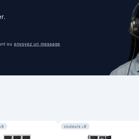
r.
ant ou
envoyez un message
+6
couleurs +8
 sur 4
Image 1 sur 4