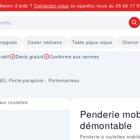
Besoin d'aide ?
Contactez-nous
ou appelez-nous au
05 56 17 5
 magasin
Casier vestiaire
Table pique-nique
Chariot
ratif
Devis gratuit
Conforme aux normes
NEL
•
Porte-parapluie - Portemanteau
ur roulettes
Penderie mobi
démontable
Penderie à roulettes mobil