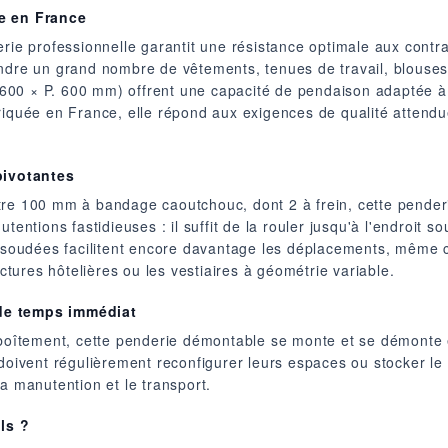
ée en France
rie professionnelle garantit une résistance optimale aux contrai
endre un grand nombre de vêtements, tenues de travail, blouse
00 × P. 600 mm) offrent une capacité de pendaison adaptée à d
riquée en France, elle répond aux exigences de qualité attendu
 pivotantes
tre 100 mm à bandage caoutchouc, dont 2 à frein, cette penderi
entions fastidieuses : il suffit de la rouler jusqu'à l'endroit so
es soudées facilitent encore davantage les déplacements, même 
uctures hôtelières ou les vestiaires à géométrie variable.
 de temps immédiat
îtement, cette penderie démontable se monte et se démonte e
 doivent régulièrement reconfigurer leurs espaces ou stocker le
a manutention et le transport.
ls ?