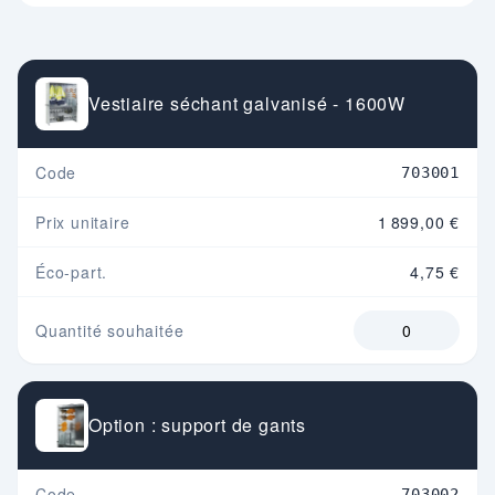
Vestiaire séchant galvanisé - 1600W
Code
703001
Prix unitaire
1 899,00 €
Éco-part.
4,75 €
Quantité souhaitée
Option : support de gants
Code
703002