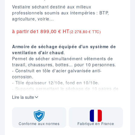
Vestiaire séchant destiné aux milieux
professionnels soumis aux intempéries : BTP,
agriculture, voirie...
à partir de
1 899,00 € HT
(2 278,80 € TTC)
Armoire de séchage équipée d'un système de
ventilation d'air chaud
.
Permet de sécher simultanément vêtements de
travail, chaussures, bottes... pour 10 personnes.
- Construit en tôle d'acier galvanisée anti-
corrosion.
- Tôle épaisseur 12/10e, fond en 10/10e.
- Supports permettant le sêchage de 10 paires de
bottes.
Lire la suite
- 2 poignées latérales de transport.
- Rideaux à lames verticales en PVC translucide.
- 4 vérins de mise à niveau.
- Puissance : 1600 W.
Conforme aux normes
Fabriqué en France
- Temps de séchage : 1 à 4 heures.
- Temporisation avec arrêt automatique au bout de