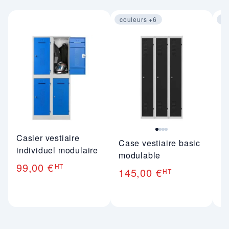
couleurs +6
co
Image 1 sur 4
Im
Casier vestiaire
Case vestiaire basic
Ve
individuel modulaire
modulable
in
99,00 €
HT
145,00 €
1
HT