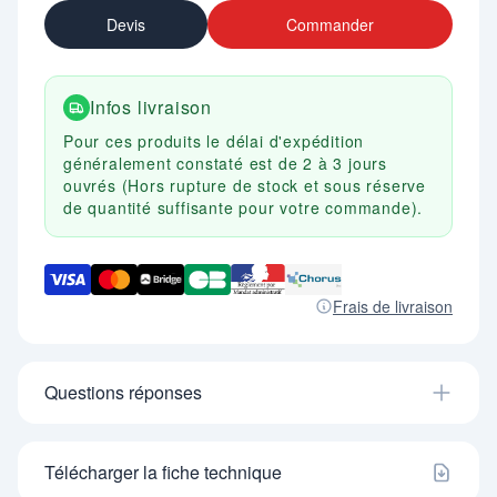
4 heures.
Devis
Commander
- Dim. (mm) : H. 1970 X L. 1550 X P. 500.
- Alimentation 230 V, 10 A.
- Conforme CE.
- En option : support sèche-gants capacité 10
Infos livraison
paires.
Pour ces produits le délai d'expédition
généralement constaté est de 2 à 3 jours
ouvrés (Hors rupture de stock et sous réserve
de quantité suffisante pour votre commande).
Frais de livraison
Questions réponses
Télécharger la fiche technique