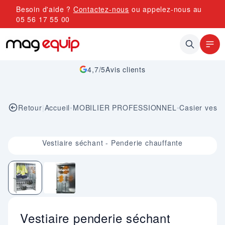
Allez au contenu
Besoin d'aide ?
Contactez-nous
ou appelez-nous au
05 56 17 55 00
4,7/5
Avis clients
Retour
|
Accueil
•
MOBILIER PROFESSIONNEL
•
Casier vestia
Image 1 sur 2
Vestiaire séchant - Penderie chauffante
Vestiaire penderie séchant