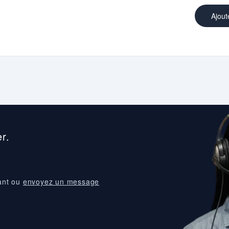
Ajout
r.
ant ou
envoyez un message