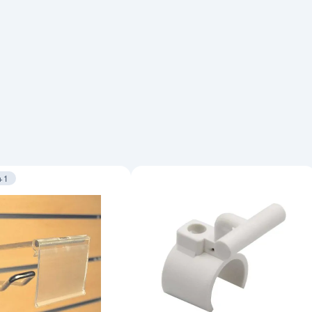
+1
 sur 4