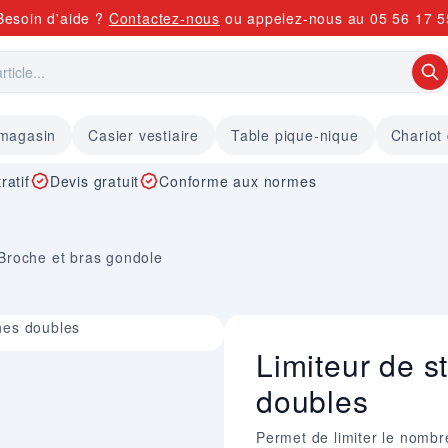
Besoin d'aide ?
Contactez-nous
ou appelez-nous au
05 56 17 5
 magasin
Casier vestiaire
Table pique-nique
Chariot
ratif
Devis gratuit
Conforme aux normes
Broche et bras gondole
hes doubles
Limiteur de s
doubles
Permet de limiter le nombr