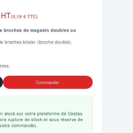
 HT
(0,19 € TTC)
les broches de magasin doubles ou
de broches blister (broche double).
ièces.
Commander
en stock sur notre plateforme de Cestas
ors rupture de stock et sous réserve de
r votre commande).