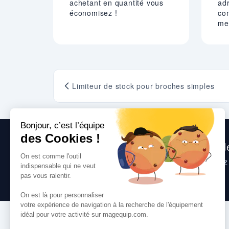
achetant en quantité vous
adr
économisez !
co
mei
Limiteur de stock pour broches simples
Nous sommes heureux de vous aide
Consultez
nos questions fréquentes
, suive
toute question que vous pourriez avoir.
VOS SERVICES