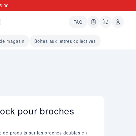
5 00
FAQ
0 articles dans le
undefined arti
 de magasin
Boîtes aux lettres collectives
tock pour broches
e de produits sur les broches doubles en