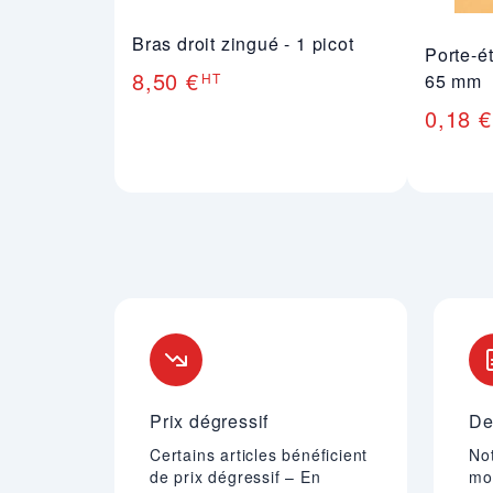
Bras droit zingué - 1 picot
Porte-é
8,50 €
HT
65 mm
0,18 €
Nos engagements
Prix dégressif
De
Certains articles bénéficient
Not
de prix dégressif – En
mo