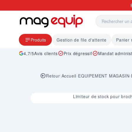
Allez au contenu
Produits
Gestion de file d'attente
Panier
4,7/5
Avis clients
Prix dégressif
Mandat administ
Retour
|
Accueil
•
EQUIPEMENT MAGASIN
•
Image 1 sur 1
Limiteur de stock pour broc