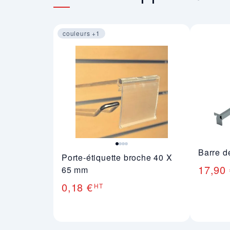
couleurs +1
Image 1 sur 4
Barre 
Porte-étiquette broche 40 X
17,90
65 mm
0,18 €
HT