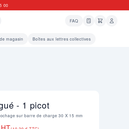
5 00
FAQ
0 articles dans le
undefined arti
 de magasin
Boîtes aux lettres collectives
gué - 1 picot
crochage sur barre de charge 30 X 15 mm
 HT
(10,20 € TTC)