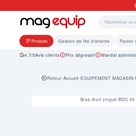
Allez au contenu
Produits
Gestion de file d'attente
Panier
4,7/5
Avis clients
Prix dégressif
Mandat administ
Retour
|
Accueil
•
EQUIPEMENT MAGASIN
•
Image 1 sur 1
Bras droit zingué BDC 3