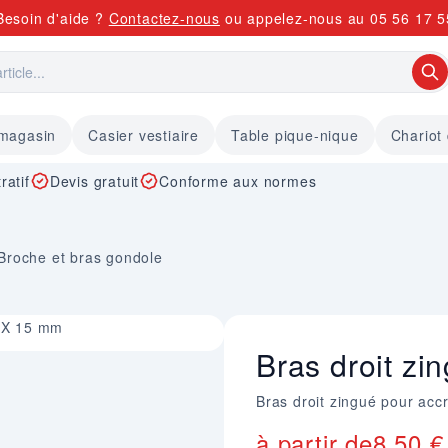
Besoin d'aide ?
Contactez-nous
ou appelez-nous au
05 56 17 5
 magasin
Casier vestiaire
Table pique-nique
Chariot
ratif
Devis gratuit
Conforme aux normes
Broche et bras gondole
0 X 15 mm
Bras droit zin
Bras droit zingué pour ac
à partir de
8,50 €