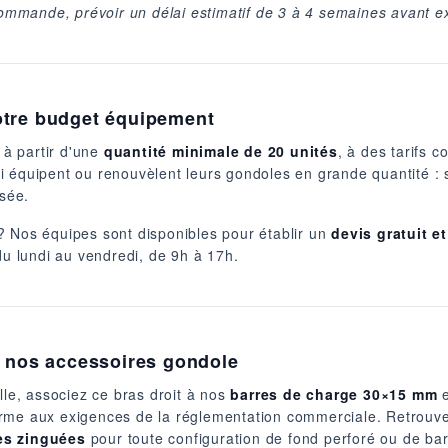
 commande, prévoir un délai estimatif de 3 à 4 semaines avant e
otre budget équipement
 à partir d'une
quantité minimale de 20 unités
, à des tarifs c
i équipent ou renouvèlent leurs gondoles en grande quantité :
isée.
? Nos équipes sont disponibles pour établir un
devis gratuit e
 lundi au vendredi, de 9h à 17h.
c nos accessoires gondole
lle, associez ce bras droit à nos
barres de charge 30×15 mm
e
orme aux exigences de la réglementation commerciale. Retrou
es zinguées
pour toute configuration de fond perforé ou de ba