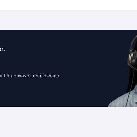
r.
ant ou
envoyez un message