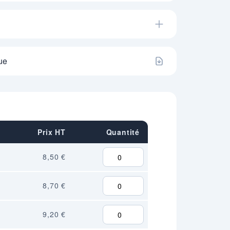
ue
Prix HT
Quantité
8,50 €
8,70 €
9,20 €