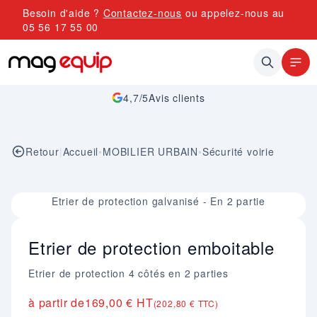
Allez au contenu
Besoin d'aide ?
Contactez-nous
ou appelez-nous au
05 56 17 55 00
4,7/5
Avis clients
Retour
|
Accueil
•
MOBILIER URBAIN
•
Sécurité voirie
Image 1 sur 1
Etrier de protection galvanisé - En 2 partie
Etrier de protection emboitable
Etrier de protection 4 côtés en 2 parties
à partir de
169,00 € HT
(202,80 € TTC)