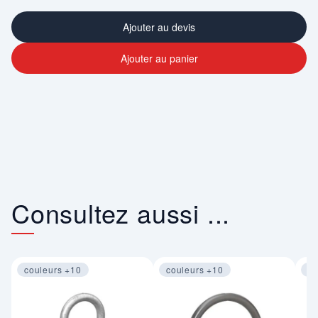
Ajouter au devis
Ajouter au panier
Consultez aussi ...
couleurs +10
couleurs +10
co
Image 1 sur 4
Image 1 sur 4
Im