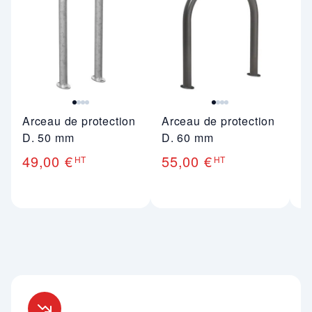
Arceau de protection
Arceau de protection
Et
D. 50 mm
D. 60 mm
D
49,00 €
55,00 €
7
HT
HT
Nos engagements