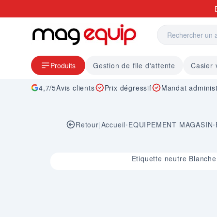
Allez au contenu
Produits
Gestion de file d'attente
Casier 
4,7/5
Avis clients
Prix dégressif
Mandat administ
Retour
|
Accueil
•
EQUIPEMENT MAGASIN
•
Image 1 sur 1
Etiquette neutre Blanche