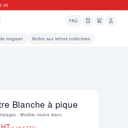
5 00
FAQ
0 articles dans le
undefined arti
 de magasin
Boîtes aux lettres collectives
tre Blanche à pique
 étalages - Modèle neutre blanc
 HT
(1,43 € TTC)