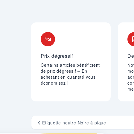
Nos engagements
Prix dégressif
De
Certains articles bénéficient
Not
de prix dégressif – En
mo
achetant en quantité vous
adr
économisez !
co
mei
Etiquette neutre Noire à pique