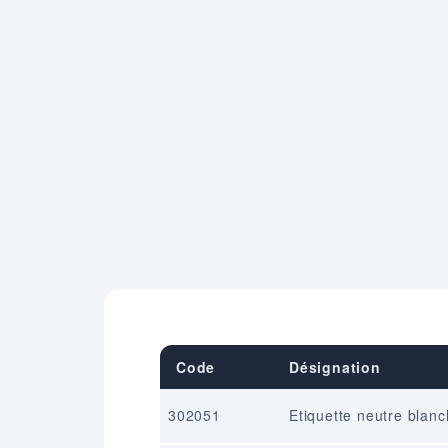
Code
Désignation
302051
Etiquette neutre blanc