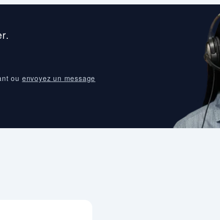
r.
ant ou
envoyez un message