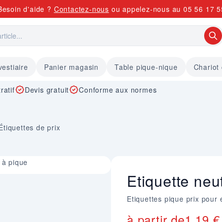
Besoin d'aide ?
Contactez-nous
ou appelez-nous au
05 56 17 5
vestiaire
Panier magasin
Table pique-nique
Chariot
ratif
Devis gratuit
Conforme aux normes
Étiquettes de prix
 à pique
Etiquette neu
Etiquettes pique prix pour
à partir de
1,19 €