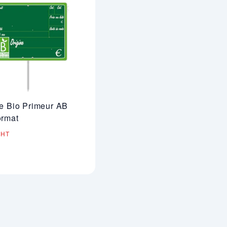
te Bio Primeur AB
ormat
HT