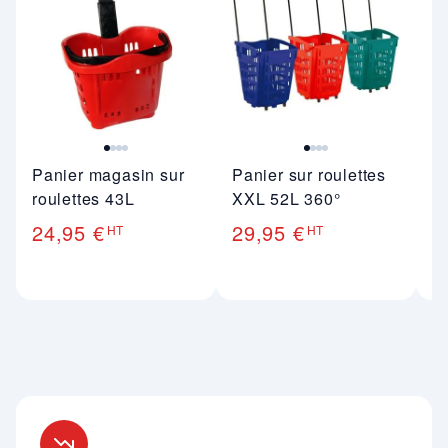
Panier magasin sur
Panier sur roulettes
P
roulettes 43L
XXL 52L 360°
1
24,95 €
29,95 €
5
HT
HT
Nos engagements