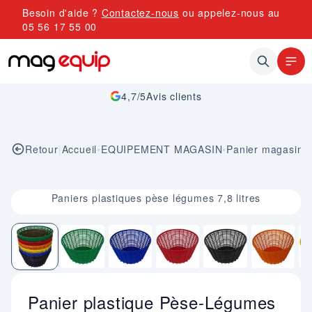
Allez au contenu
Besoin d'aide ?
Contactez-nous
ou appelez-nous au
05 56 17 55 00
4,7/5
Avis clients
Retour
|
Accueil
•
EQUIPEMENT MAGASIN
•
Panier magasin
Image 1 sur 7
Paniers plastiques pèse légumes 7,8 litres
Panier plastique Pèse-Légumes