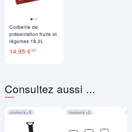
Corbeille de
présentation fruits et
légumes 18,3L
14,95 €
HT
Consultez aussi ...
couleurs +9
couleurs +3
co
Image 1 sur 4
Image 1 sur 4
Im