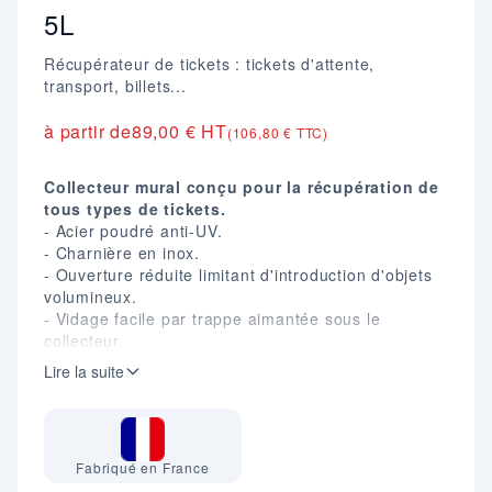
5L
Récupérateur de tickets : tickets d'attente,
transport, billets...
à partir de
89,00 € HT
(106,80 € TTC)
Collecteur mural conçu pour la récupération de
tous types de tickets.
- Acier poudré anti-UV.
- Charnière en inox.
- Ouverture réduite limitant d'introduction d'objets
volumineux.
- Vidage facile par trappe aimantée sous le
collecteur.
- Coloris gris manganese.
Lire la suite
- Dim. (mm) : H. 300 X L. 203 X P. 100.
Fabriqué en France