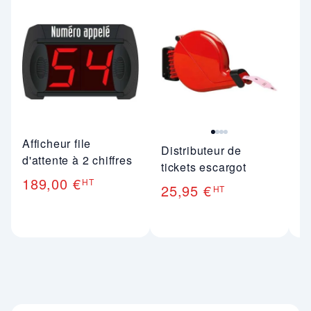
Image 1 sur 4
Im
Afficheur file
Distributeur de
Pa
d'attente à 2 chiffres
tickets escargot
d'
189,00 €
HT
25,95 €
2
HT