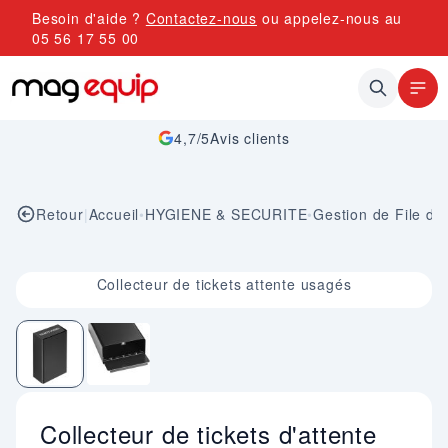
Allez au contenu
Besoin d'aide ?
Contactez-nous
ou appelez-nous au
05 56 17 55 00
4,7/5
Avis clients
Retour
|
Accueil
•
HYGIENE & SECURITE
•
Gestion de File d'A
Image 1 sur 2
Collecteur de tickets attente usagés
Collecteur de tickets d'attente