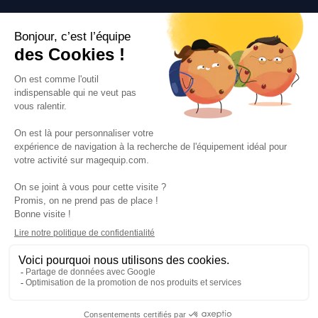
Suivez-nous
VOS SERVICES
VOS DEMANDES
NOTRE SOCIETE
·
·
·
·
CGV
Données personnelles
Prix euro HT
Nuancier RAL
·
·
·
Nos partenaires
Guides et conseils
Rejoignez-nous
Blog