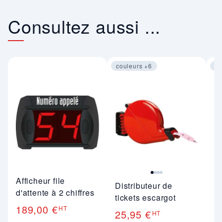
Consultez aussi ...
couleurs +6
co
Image 1 sur 4
Im
Afficheur file
Distributeur de
Pa
d'attente à 2 chiffres
tickets escargot
d'
189,00 €
HT
25,95 €
2
HT