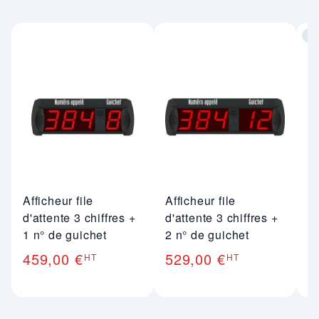
co
Im
Afficheur file
Afficheur file
Di
d'attente 3 chiffres +
d'attente 3 chiffres +
ti
1 n° de guichet
2 n° de guichet
2
459,00 €
529,00 €
HT
HT