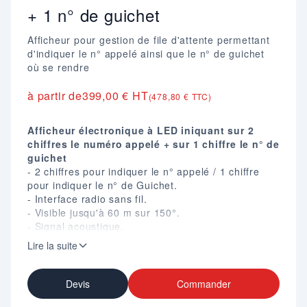
+ 1 n° de guichet
Afficheur pour gestion de file d'attente permettant
d'indiquer le n° appelé ainsi que le n° de guichet
où se rendre
à partir de
399,00 € HT
(478,80 € TTC)
Afficheur électronique à LED iniquant sur 2
chiffres le numéro appelé + sur 1 chiffre le n° de
guichet
- 2 chiffres pour indiquer le n° appelé / 1 chiffre
pour indiquer le n° de Guichet.
- Interface radio sans fil.
- Visible jusqu'à 60 m sur 150°.
- Signal acoustique.
- Les télécommandes radio Multi sont affectées à
Lire la suite
un n° de guichet, chaque fois qu'un opérateur
appelle le n° suivant, le n° de guichet
correspondant s'affiche.
Devis
Commander
- Portée des télécommandes radio 10 à 15 m.