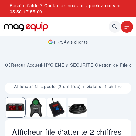
Allez au contenu
Besoin d'aide ?
Contactez-nous
ou appelez-nous au
05 56 17 55 00
4,7/5
Avis clients
Retour
|
Accueil
•
HYGIENE & SECURITE
•
Gestion de File d'A
Image 1 sur 4
Afficheur N° appelé (2 chiffres) + Guichet 1 chiffre
Afficheur file d'attente 2 chiffres