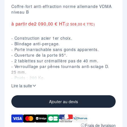
Coffre-fort anti-effraction norme allemande VDMA
niveau B
à partir de
2 090,00 € HT
(2 508,00 € TTC)
- Construction acier 1er choix.
- Blindage anti-perçage.
- Porte inarrachable sans gonds apparents.
- Ouverture de la porte 95°.
- 2 tablettes sur crémaillère pas de 40 mm.
- Verrouillage par pênes tournants anti-sciage D.
25 mm.
- Poids : 200 Kg.
- Coloris : Gris clair RAL 9006.
Lire la suite
Attention : Pour ces produits les prix
s'entendent "départ" le coût de transport au
réel sera ajouté à votre devis.
Ajouter au devis
Frais de livraison