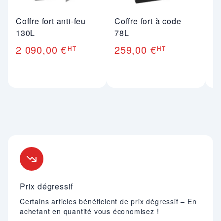
Coffre fort anti-feu
Coffre fort à code
Co
130L
78L
3
2 090,00 €
259,00 €
1
HT
HT
Nos engagements
Prix dégressif
Certains articles bénéficient de prix dégressif – En
achetant en quantité vous économisez !