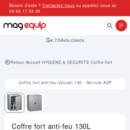
Allez au contenu
Besoin d'aide ?
Contactez-nous
ou appelez-nous au
05 56 17 55 00
4,7/5
Avis clients
Retour
|
Accueil
•
HYGIENE & SECURITE
•
Coffre-fort
Image 1 sur 2
Coffre fort anti-feu Vulcain 130 - Serrure A2P
Coffre fort anti-feu 130L