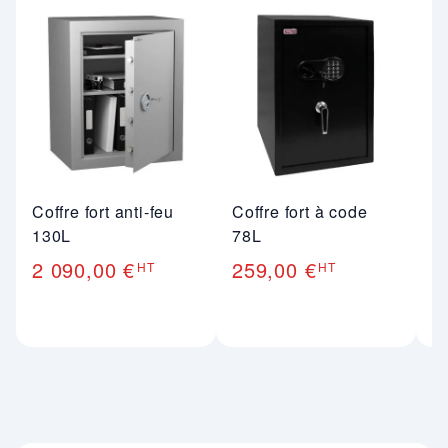
Coffre fort anti-feu
Coffre fort à code
Co
130L
78L
3
2 090,00 €
259,00 €
1
HT
HT