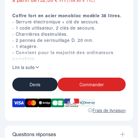
(158,40 € TTC)
Coffre fort en acier monobloc modèle 38 litres.
- Serrure électronique + clé de secours.
- 1 code utilisateur, 2 clés de secours.
- Charnières dissimulées.
- 2 pennes de verrouillage D. 20 mm.
- 1 étagère.
- Convient pour la majorité des ordinateurs
portables.
- Livré avec fixation sol et mur et piles.
Lire la suite
Dim. (mm) :
Extérieure : H. 310 X L. 430 X P. 350.
Intérieure : H. 306 X L. 426 X P. 295.
Devis
Commander
Frais de livraison
Questions réponses