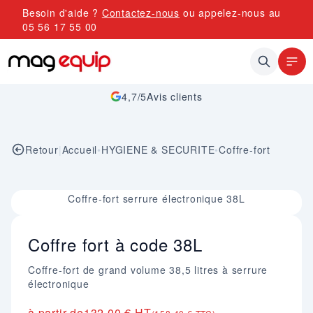
Allez au contenu
Besoin d'aide ?
Contactez-nous
ou appelez-nous au
05 56 17 55 00
4,7/5
Avis clients
Retour
|
Accueil
•
HYGIENE & SECURITE
•
Coffre-fort
Image 1 sur 1
Coffre-fort serrure électronique 38L
Coffre fort à code 38L
Coffre-fort de grand volume 38,5 litres à serrure
électronique
à partir de
132,00 € HT