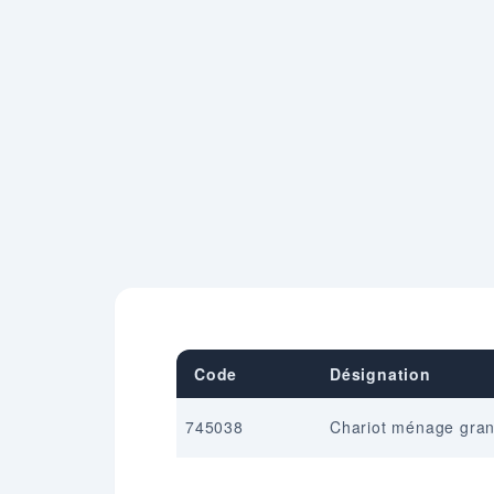
Code
Désignation
745038
Chariot ménage gran