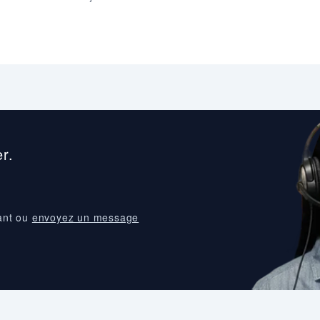
r.
ant ou
envoyez un message