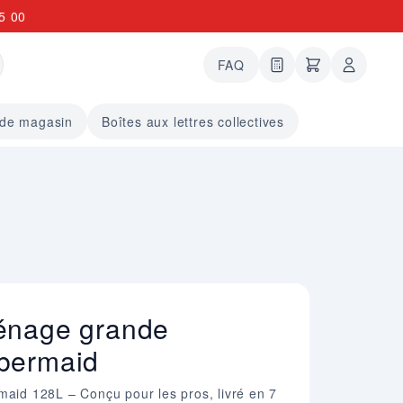
5 00
FAQ
0 articles dans le
undefined arti
 de magasin
Boîtes aux lettres collectives
énage grande
bermaid
maid 128L – Conçu pour les pros, livré en 7