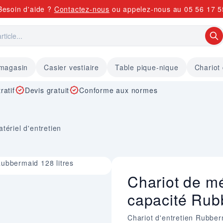
Besoin d'aide ?
Contactez-nous
ou appelez-nous au
05 56 17 5
 magasin
Casier vestiaire
Table pique-nique
Chariot
ratif
Devis gratuit
Conforme aux normes
tériel d'entretien
ubbermaid 128 litres
Chariot de m
capacité Rub
Chariot d'entretien Rubber