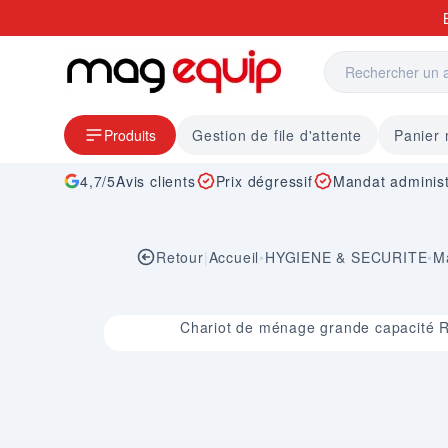
Allez au contenu
Produits
Gestion de file d'attente
Panier
4,7/5
Avis clients
Prix dégressif
Mandat administ
Retour
|
Accueil
•
HYGIENE & SECURITE
•
Ma
Image 1 sur 1
Chariot de ménage grande capacité R