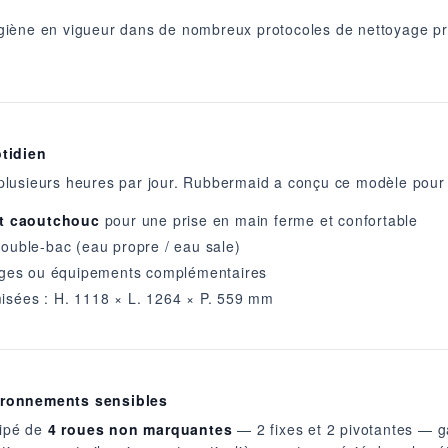
ène en vigueur dans de nombreux protocoles de nettoyage professi
otidien
t plusieurs heures par jour. Rubbermaid a conçu ce modèle pour 
t caoutchouc
pour une prise en main ferme et confortable
ouble-bac (eau propre / eau sale)
nges ou équipements complémentaires
isées : H. 1118 × L. 1264 × P. 559 mm
ironnements sensibles
uipé de
4 roues non marquantes
— 2 fixes et 2 pivotantes — g