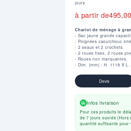
jours
à partir de
495,0
Chariot de ménage à gran
- Sac jaune grande capacité
- Poignées caoutchouc int
- 2 seaux et 2 crochets.
- 2 roues fixes, 2 roues pi
- Roues non marquantes.
- Dim. (mm) : H. 1118 X L.
Devis
Infos livraison
Pour ces produits le dél
de 7 jours ouvrés (Hors 
quantité suffisante pou