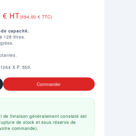
0 € HT
(594,00 € TTC)
de capacité.
 128 litres.
égrées.
votantes.
 1264 X P. 559.
Commander
ai de livraison généralement constaté est
rupture de stock et sous réserve de
r votre commande).