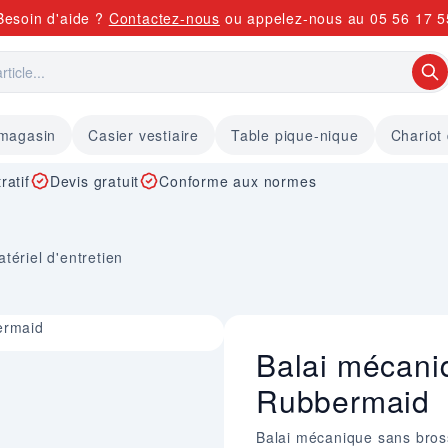
Besoin d'aide ?
Contactez-nous
ou appelez-nous au
05 56 17 5
 magasin
Casier vestiaire
Table pique-nique
Chariot
ratif
Devis gratuit
Conforme aux normes
tériel d'entretien
ermaid
Balai mécani
Rubbermaid
Balai mécanique sans bross