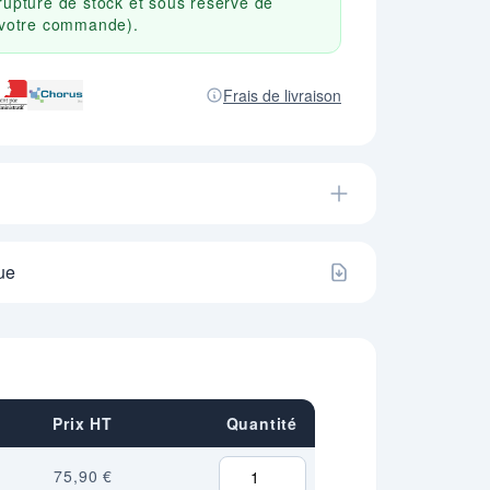
rupture de stock et sous réserve de
r votre commande).
Frais de livraison
ue
Prix HT
Quantité
75,90 €