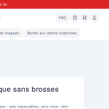
5 00
FAQ
0 articles dans le
undefined arti
 de magasin
Boîtes aux lettres collectives
que sans brosses
es : sols impeccables, zéro trace, zéro