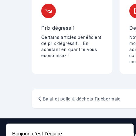
Prix dégressif
De
Certains articles bénéficient
Not
de prix dégressif – En
mo
achetant en quantité vous
adr
économisez !
co
mei
Balai et pelle à déchets Rubbermaid
Nous sommes heureux de vous aide