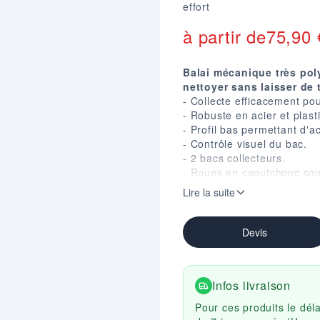
effort
à partir de
75,90
Balai mécanique très pol
nettoyer sans laisser de 
- Collecte efficacement pou
- Robuste en acier et plas
- Profil bas permettant d'
- Contrôle visuel du bac.
- 2 bacs collecteurs.
- Roues en caoutchouc sou
- Largeur de balayage 19 
Lire la suite
- Pare-chocs.
- Dim. (mm) : H. 1118 X 26
Devis
Infos livraison
Pour ces produits le dél