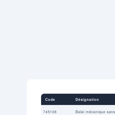
Code
Désignation
745108
Balai mécanique san