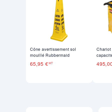
Cône avertissement sol
Chariot
mouillé Rubbermaid
capacit
65,95 €
495,0
HT
Nos engagements