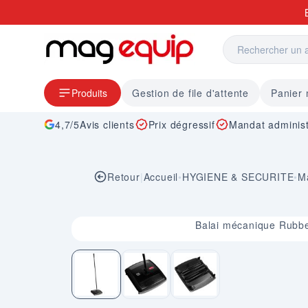
Allez au contenu
Produits
Gestion de file d'attente
Panier
4,7/5
Avis clients
Prix dégressif
Mandat administ
Retour
|
Accueil
•
HYGIENE & SECURITE
•
Ma
Image 1 sur 3
Balai mécanique Rubb