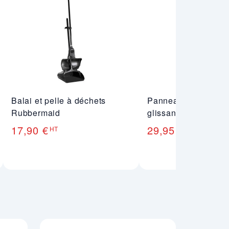
Balai et pelle à déchets
Panneau d'avertisse
Rubbermaid
glissant Rubbermai
17,90 €
29,95 €
HT
HT