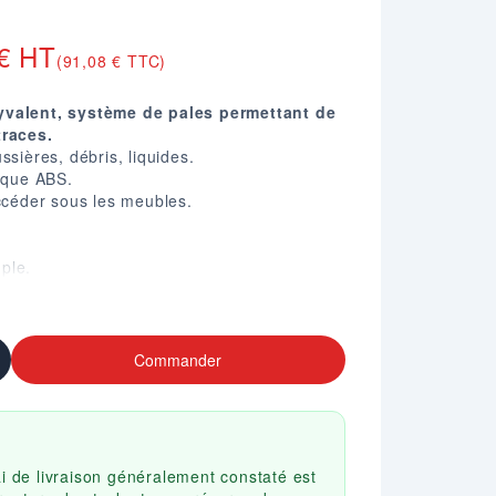
 € HT
(91,08 € TTC)
yvalent, système de pales permettant de
traces.
ssières, débris, liquides.
tique ABS.
accéder sous les meubles.
ple.
cm.
7 X P. 251.
Commander
ai de livraison généralement constaté est