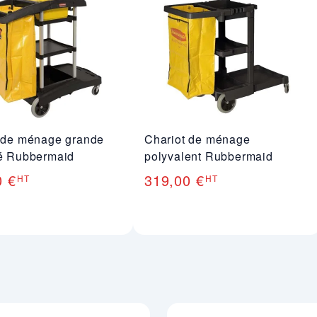
 de ménage grande
Chariot de ménage
é Rubbermaid
polyvalent Rubbermaid
0 €
319,00 €
HT
HT