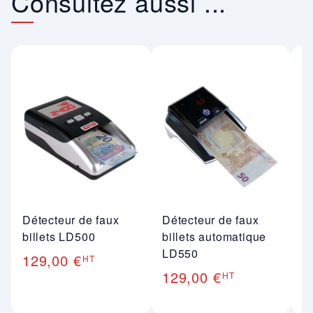
Consultez aussi ...
Détecteur de faux
Détecteur de faux
C
billets LD500
billets automatique
d
LD550
129,00 €
1
HT
129,00 €
HT