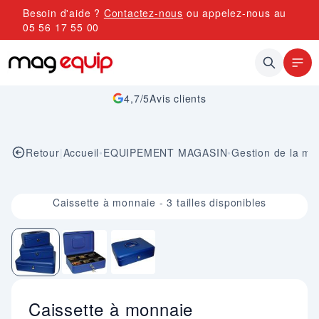
Allez au contenu
Besoin d'aide ?
Contactez-nous
ou appelez-nous au
05 56 17 55 00
4,7/5
Avis clients
Retour
|
Accueil
•
EQUIPEMENT MAGASIN
•
Gestion de la mo
Image 1 sur 3
Caissette à monnaie - 3 tailles disponibles
Caissette à monnaie