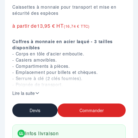
Caissettes à monnaie pour transport et mise en
sécurité des espèces
à partir de
13,95 € HT
(16,74 € TTC)
Coffres à monnaie en acier laqué - 3 tailles
disponibles
- Corps en tôle d'acier emboutie.
- Casiers amovibles.
- Compartiments à pièces.
- Emplacement pour billets et chèques.
- Serrure à clé (2 clés fournies).
- Poignée de transport.
- Coloris : Bleu mat.
Lire la suite
Devis
Commander
Infos livraison