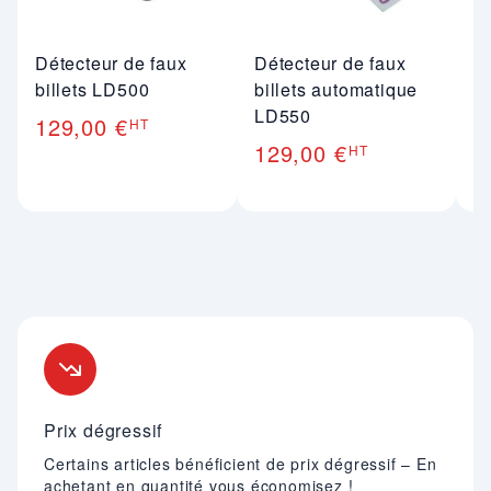
Détecteur de faux
Détecteur de faux
C
billets LD500
billets automatique
d
LD550
129,00 €
1
HT
129,00 €
HT
Nos engagements
Prix dégressif
Certains articles bénéficient de prix dégressif – En
achetant en quantité vous économisez !