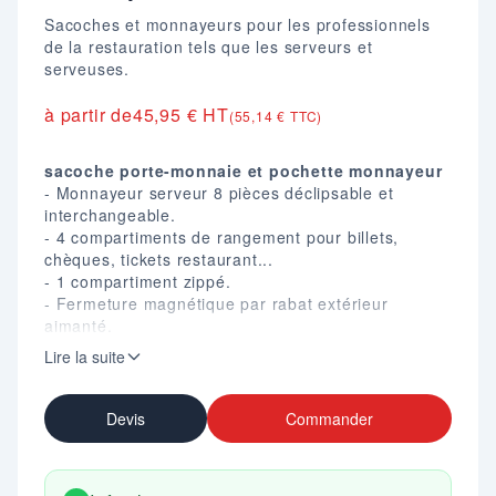
Sacoches et monnayeurs pour les professionnels
de la restauration tels que les serveurs et
serveuses.
à partir de
45,95 € HT
(55,14 € TTC)
sacoche porte-monnaie et pochette monnayeur
- Monnayeur serveur 8 pièces déclipsable et
interchangeable.
- 4 compartiments de rangement pour billets,
chèques, tickets restaurant...
- 1 compartiment zippé.
- Fermeture magnétique par rabat extérieur
aimanté.
- Ceinture à clip réglable ajustable à la taille.
Lire la suite
- Tissu PVC nylon imperméable.
- Capacité d'encaissement 100 €.
- Dim. (mm) : H. 190 X L. 100 X P. 70.
Devis
Commander
- Coloris noir.