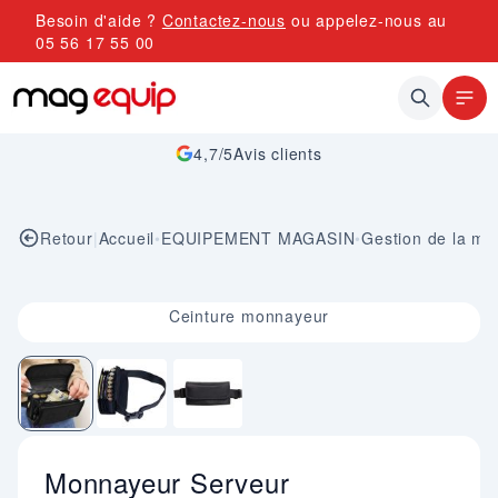
Allez au contenu
Besoin d'aide ?
Contactez-nous
ou appelez-nous au
05 56 17 55 00
4,7/5
Avis clients
Retour
|
Accueil
•
EQUIPEMENT MAGASIN
•
Gestion de la mo
Image 1 sur 3
Ceinture monnayeur
Monnayeur Serveur