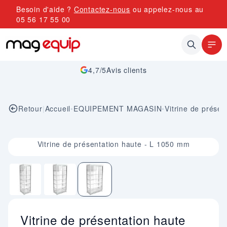
Allez au contenu
Besoin d'aide ?
Contactez-nous
ou appelez-nous au
05 56 17 55 00
4,7/5
Avis clients
Retour
|
Accueil
•
EQUIPEMENT MAGASIN
•
Vitrine de présen
Image 3 sur 3
Vitrine de présentation haute - L 1050 mm
Vitrine de présentation haute