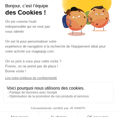
Suivez-nous
VOS SERVICES
VOS DEMANDES
NOTRE SOCIETE
·
·
·
·
CGV
Données personnelles
Prix euro HT
Nuancier RAL
·
·
·
Nos partenaires
Guides et conseils
Rejoignez-nous
Blog
Ajouter au devis
© 2026 Magequip SAS — Impasse de la Billaoude, 33610 Cestas