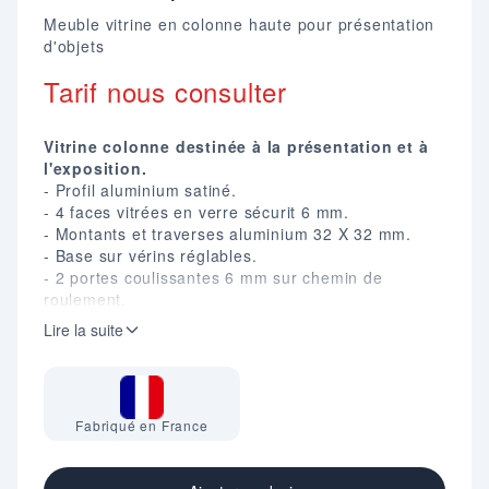
Meuble vitrine en colonne haute pour présentation
d'objets
Tarif nous consulter
Vitrine colonne destinée à la présentation et à
l'exposition.
- Profil aluminium satiné.
- 4 faces vitrées en verre sécurit 6 mm.
- Montants et traverses aluminium 32 X 32 mm.
- Base sur vérins réglables.
- 2 portes coulissantes 6 mm sur chemin de
roulement.
- Fermeture par serrure à clé.
Lire la suite
- Plafond
en mélaminé 19 mm.
- Plancher en mélaminé 8 mm.
- 5 étagères réglables en hauteur en verre sécurit
8 mm.
Fabriqué en France
- Eclairage par 3 spots 78 Leds (3,2 W).