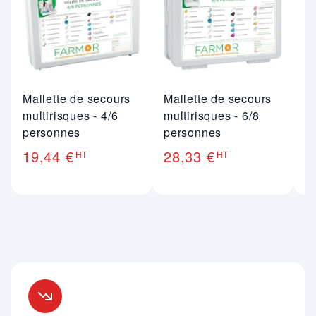
Mallette de secours
Mallette de secours
V
multirisques - 4/6
multirisques - 6/8
Mu
personnes
personnes
p
p
19,44 €
28,33 €
HT
HT
8
Nos engagements