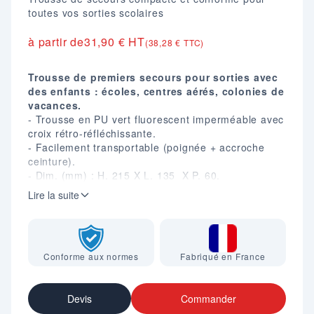
toutes vos sorties scolaires
à partir de
31,90 € HT
(38,28 € TTC)
Trousse de premiers secours pour sorties avec
des enfants : écoles, centres aérés, colonies de
vacances.
- Trousse en PU vert fluorescent imperméable avec
croix rétro-réfléchissante.
- Facilement transportable (poignée + accroche
ceinture).
- Dim. (mm) : H. 215 X L. 135 X P. 60.
- Poids : 380 gr.
Lire la suite
Pour rappel obligation pour toutes les sorties
scolaires et extra-scolaires : "Toutes les écoles et
établissements doivent avoir constitué une trousse
de premiers secours qu'il convient d'emporter en
Conforme aux normes
Fabriqué en France
cas de déplacement à l'extérieur [...] (Bulletin
officiel de l'éducation nationale, Hors-série n°1 du
6 janvier 2000).
Devis
Commander
Composition :