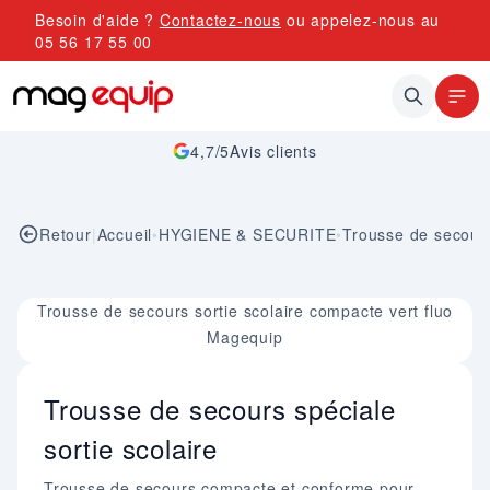
Allez au contenu
Besoin d'aide ?
Contactez-nous
ou appelez-nous au
05 56 17 55 00
4,7/5
Avis clients
Retour
|
Accueil
•
HYGIENE & SECURITE
•
Trousse de secour
Image 1 sur 1
Trousse de secours sortie scolaire compacte vert fluo
Magequip
Trousse de secours spéciale
sortie scolaire
Trousse de secours compacte et conforme pour