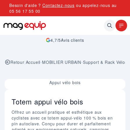
Allez au contenu
Besoin d'aide ?
Contactez-nous
ou appelez-nous au
05 56 17 55 00
4,7/5
Avis clients
Retour
|
Accueil
•
MOBILIER URBAIN
•
Support & Rack Vélos
Image 1 sur 1
Appui vélo bois
Totem appui vélo bois
Offrez un accueil pratique et esthétique aux
cyclistes avec ce totem appui-vélo 100 % bois en
pin autoclave. Conçu pour durer et parfaitement
adapté aux environnements naturels, campings,