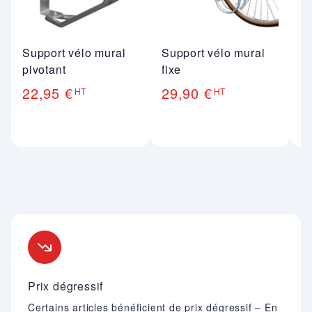
Support vélo mural
Support vélo mural
S
pivotant
fixe
é
p
22,95 €
29,90 €
HT
HT
6
Nos engagements
Prix dégressif
Certains articles bénéficient de prix dégressif – En