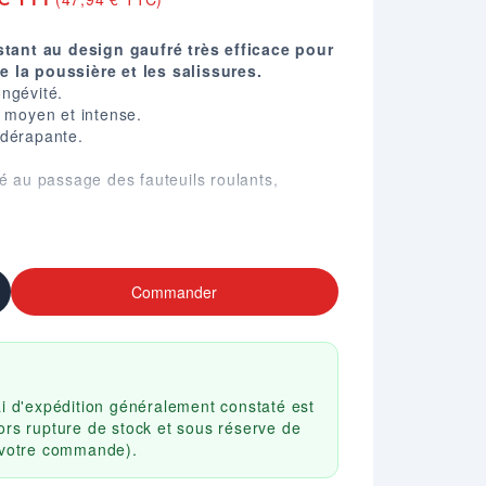
istant au design gaufré très efficace pour
 la poussière et les salissures.
ngévité.
c moyen et intense.
-dérapante.
té au passage des fauteuils roulants,
TM D2859 DOC-FF-1-70.
 anthracite ou Gris clair.
Commander
ai d'expédition généralement constaté est
ors rupture de stock et sous réserve de
r votre commande).