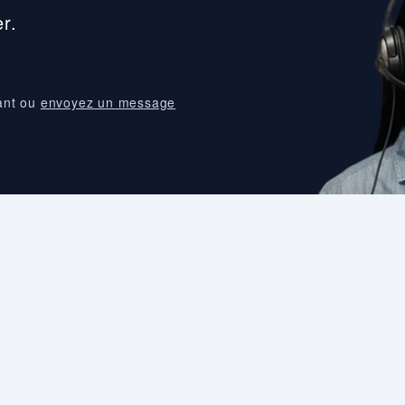
r.
ant ou
envoyez un message