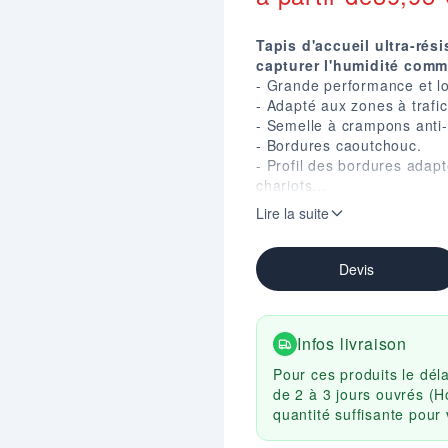
Tapis d'accueil ultra-rés
capturer l'humidité comme
- Grande performance et lo
- Adapté aux zones à trafi
- Semelle à crampons anti
- Bordures caoutchouc.
- Profil des bordures adap
chariots...
- Epaisseur : 10,5 mm.
Lire la suite
- Poids : 4,4 kg/m².
- Classement au feu : AS
- Coloris disponibles : Gris
Devis
Infos livraison
Pour ces produits le dél
de 2 à 3 jours ouvrés (H
quantité suffisante pou