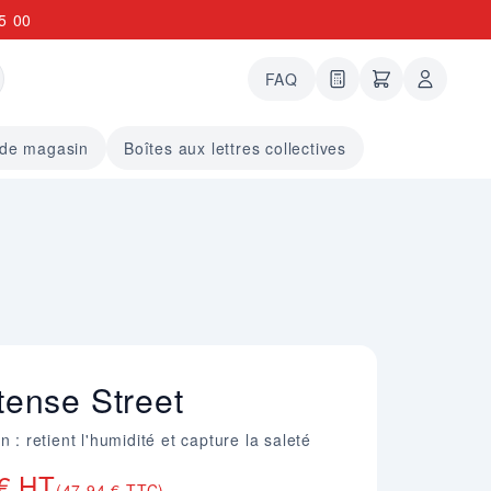
5 00
FAQ
0 articles dans le
undefined arti
 de magasin
Boîtes aux lettres collectives
ntense Street
 : retient l'humidité et capture la saleté
 € HT
(47,94 € TTC)