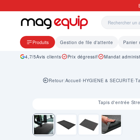
Allez au contenu
Produits
Gestion de file d'attente
Panier
4,7/5
Avis clients
Prix dégressif
Mandat administ
Retour
|
Accueil
•
HYGIENE & SECURITE
•
Ta
Image 1 sur 4
Tapis d'entrée Str