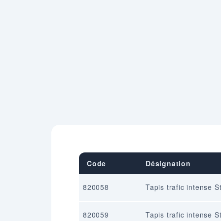
Code
Désignation
820058
Tapis trafic intense S
820059
Tapis trafic intense 