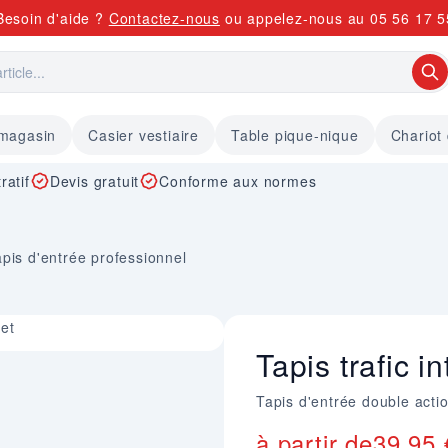
Besoin d'aide ?
Contactez-nous
ou appelez-nous au
05 56 17 5
 magasin
Casier vestiaire
Table pique-nique
Chariot
ratif
Devis gratuit
Conforme aux normes
pis d'entrée professionnel
eet
Tapis trafic i
Tapis d'entrée double action
à partir de
39,95