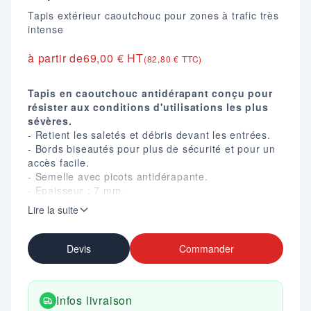
Tapis extérieur caoutchouc pour zones à trafic très
intense
à partir de
69,00 € HT
(82,80 € TTC)
Tapis en caoutchouc antidérapant conçu pour
résister aux conditions d'utilisations les plus
sévères.
- Retient les saletés et débris devant les entrées.
- Bords biseautés pour plus de sécurité et pour un
accès facile.
- Semelle avec picots antidérapante.
- Epaisseur : 7 mm.
- Poids : 6,7 kg par m².
Lire la suite
- Coloris noir.
Devis
Commander
Infos livraison