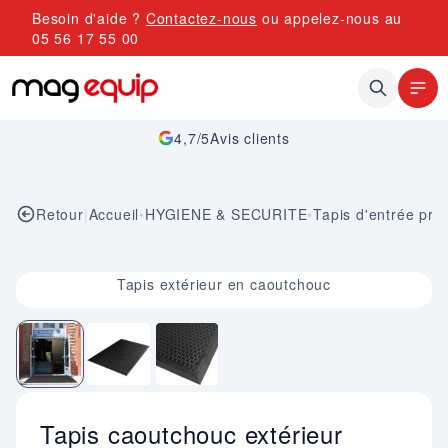
Allez au contenu
Besoin d'aide ?
Contactez-nous
ou appelez-nous au
05 56 17 55 00
4,7/5
Avis clients
Retour
|
Accueil
•
HYGIENE & SECURITE
•
Tapis d'entrée pro
Image 1 sur 3
Tapis extérieur en caoutchouc
Tapis caoutchouc extérieur