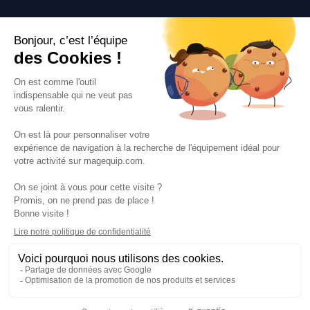
Suivez-nous
VOS SERVICES
VOS DEMANDES
NOTRE SOCIETE
·
·
·
·
CGV
Données personnelles
Prix euro HT
Nuancier RAL
·
·
·
Nos partenaires
Guides et conseils
Rejoignez-nous
Blog