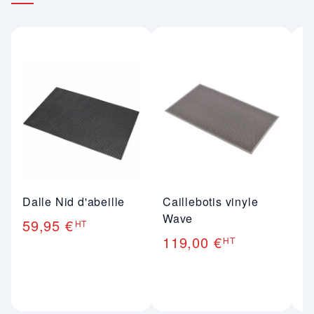
Dalle Nid d'abeille
Caillebotis vinyle
Ta
Wave
c
59,95 €
HT
a
119,00 €
HT
m
m
4