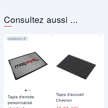
Consultez aussi ...
couleurs +2
Image 1 sur 4
Tapis d'accueil
Ta
Tapis d'entrée
Chevron
4
personnalisé
HT