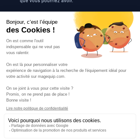
que vous pourriez avoir.
Suivez-nous
VOS SERVICES
VOS DEMANDES
NOTRE SOCIETE
·
·
·
·
CGV
Données personnelles
Prix euro HT
Nuancier RAL
·
·
·
Nos partenaires
Guides et conseils
Rejoignez-nous
Blog