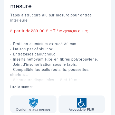
mesure
Tapis à structure alu sur mesure pour entrée
intérieure
à partir de
239,00 € HT /
m2
(286,80 € TTC)
- Profil en aluminium extrudé 30 mm.
- Liaison par câble inox.
- Entretoises caoutchouc.
- Inserts nettoyant Rips en fibres polypropylène.
- Joint d'insonorisation sous le tapis.
- Compatible fauteuils roulants, poussettes,
chariots...
- 2 hauteurs disponibles : 12 et 19 mm.
- Poids : 15 Kg/m².
Lire la suite
- Coloris : Noir, Gris, Marron, Rouge, Beige, Coco.
- A encastrer dans une fosse, cadre de finition à
commander séparément.
Conforme aux normes
Accessible PMR