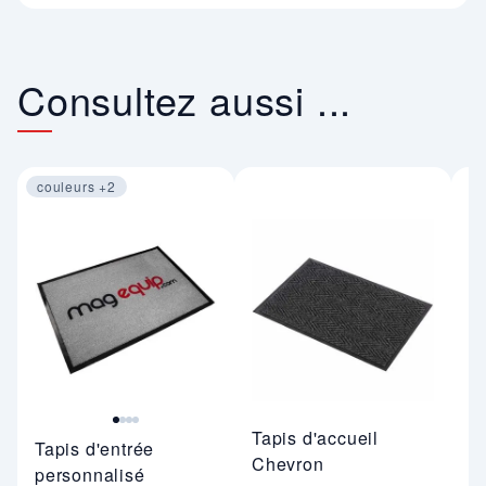
Consultez aussi ...
couleurs +2
Image 1 sur 4
Tapis d'accueil
Ta
Tapis d'entrée
Chevron
4
personnalisé