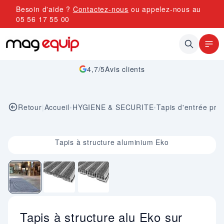
Allez au contenu
Besoin d'aide ?
Contactez-nous
ou appelez-nous au
05 56 17 55 00
4,7/5
Avis clients
Retour
|
Accueil
•
HYGIENE & SECURITE
•
Tapis d'entrée pro
Image 1 sur 3
Tapis à structure aluminium Eko
Tapis à structure alu Eko sur