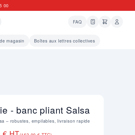
5 00
FAQ
0 articles dans le
undefined arti
 de magasin
Boîtes aux lettres collectives
ie - banc pliant Salsa
sa – robustes, empilables, livraison rapide
0 € HT
(162,00 € TTC)