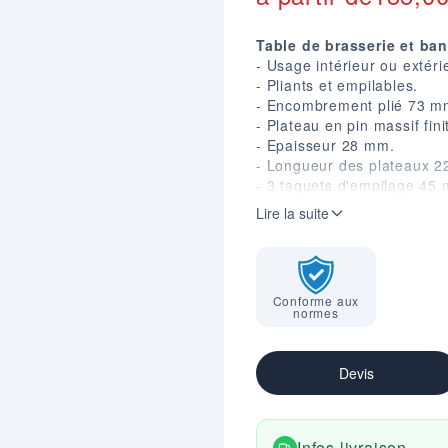
Table de brasserie et ban
- Usage intérieur ou extéri
- Pliants et empilables.
- Encombrement plié 73 m
- Plateau en pin massif fini
- Epaisseur 28 mm.
- Longueur des plateaux 2
- 3 taquets d'empilage 45 
- Pieds acier finition peint
Lire la suite
- Verrouillage par 2 loquet
- Disponible en 2 largeurs 
- Capacité : Table 8 perso
- Hauteur plateau table : 
Conforme aux
- Hauteur assise banc : 4
normes
- Charge maxi : 500 kg.
- Conforme aux normes : 
- Attention : Tables et ba
Devis
Infos livraison