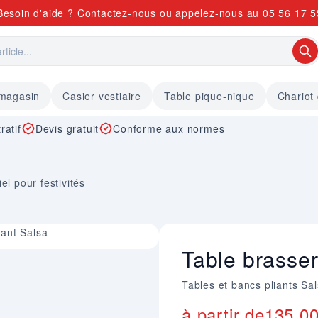
Besoin d'aide ?
Contactez-nous
ou appelez-nous au
05 56 17 5
 magasin
Casier vestiaire
Table pique-nique
Chariot
ratif
Devis gratuit
Conforme aux normes
el pour festivités
iant Salsa
Table brasser
Tables et bancs pliants Sal
à partir de
135,0