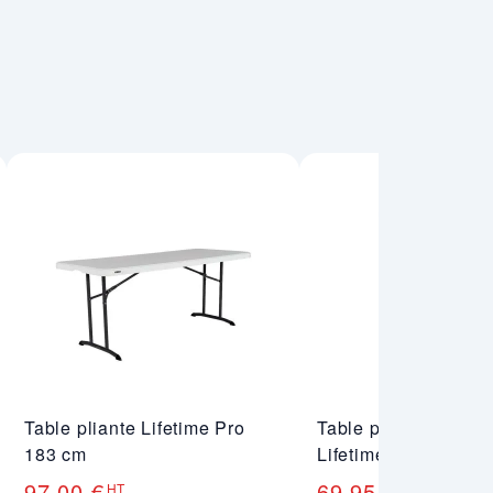
Table pliante Lifetime Pro
Table pliante mange
183 cm
Lifetime
97,00 €
69,95 €
HT
HT