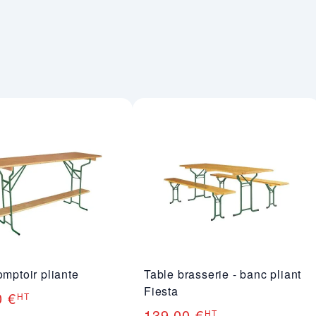
omptoir pliante
Table brasserie - banc pliant
Fiesta
0 €
HT
139,00 €
HT