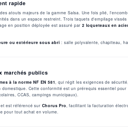
ent rapide
n des atouts majeurs de la gamme Salsa. Une fois plié, l'encom
tés dans un espace restreint. Trois taquets d'empilage vissés 
llage en position déployée est assuré par
2 loqueteaux en acie
ieure ou extérieure sous abri
: salle polyvalente, chapiteau, h
x marchés publics
mes à la norme NF EN 581
, qui régit les exigences de sécurit
n domestique. Cette conformité est un prérequis essentiel pour l
colaires, CCAS, campings municipaux).
et est référencé sur
Chorus Pro
, facilitant la facturation éle
e pour tout achat en volume.