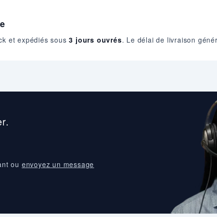
ce
ock et expédiés sous
3 jours ouvrés
. Le délai de livraison gén
r.
ant ou
envoyez un message