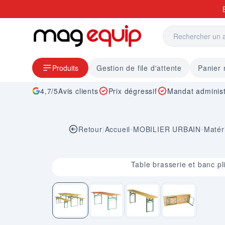
Allez au contenu
Produits
Gestion de file d'attente
Panier
4,7/5
Avis clients
Prix dégressif
Mandat administ
Retour
|
Accueil
•
MOBILIER URBAIN
•
Matéri
Image 1 sur 4
Table brasserie et banc pl