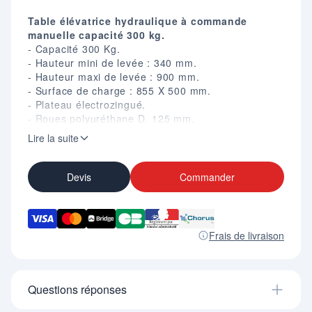
Table élévatrice hydraulique à commande
manuelle capacité 300 kg.
- Capacité 300 Kg.
- Hauteur mini de levée : 340 mm.
- Hauteur maxi de levée : 900 mm.
- Surface de charge : 855 X 500 mm.
- Plateau électrozingué.
- Roues polyuréthane D. 125 mm.
- Cycle de hauteur max : 32.
Lire la suite
- Poignée fixe.
- Hauteur de la poignée : 970 mm.
- Poids : 82 Kg.
Devis
Commander
- Certifiée CE.
Frais de livraison
Questions réponses