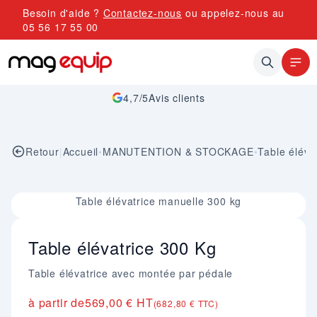
Allez au contenu
Besoin d'aide ?
Contactez-nous
ou appelez-nous au
05 56 17 55 00
4,7/5
Avis clients
Retour
|
Accueil
•
MANUTENTION & STOCKAGE
•
Table éléva
Image 1 sur 1
Table élévatrice manuelle 300 kg
Table élévatrice 300 Kg
Table élévatrice avec montée par pédale
à partir de
569,00 € HT
(682,80 € TTC)