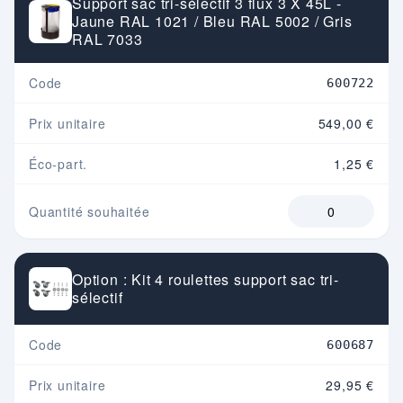
Support sac tri-sélectif 3 flux 3 X 45L -
Jaune RAL 1021 / Bleu RAL 5002 / Gris
RAL 7033
Code
600722
Prix unitaire
549,00 €
Éco-part.
1,25 €
Quantité souhaitée
Option : Kit 4 roulettes support sac tri-
sélectif
Code
600687
Prix unitaire
29,95 €