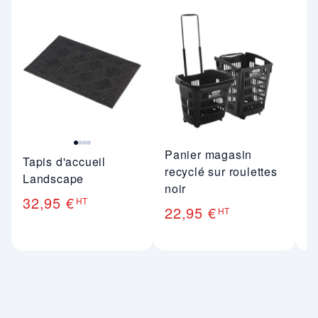
Image 1 sur 4
Panier magasin
P
Tapis d'accueil
recyclé sur roulettes
b
Landscape
noir
1
32,95 €
HT
22,95 €
HT