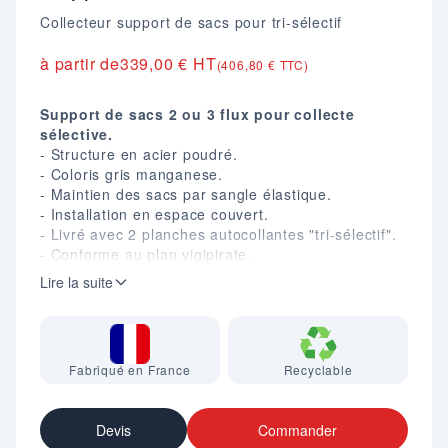
Collecteur support de sacs pour tri-sélectif
à partir de
339,00 € HT
(406,80 € TTC)
Support de sacs 2 ou 3 flux pour collecte
sélective.
- Structure en acier poudré.
- Coloris gris manganese.
- Maintien des sacs par sangle élastique.
- Installation en espace couvert.
- Livré avec 2 planches autocollantes "tri-sélectif".
- Conforme au plan vigipirate.
- 2 flux : Dim. (mm) : H. 890 X 510 X 450.
Lire la suite
- 3 flux : Dim. (mm) : H. 890 X 530 X 535.
- 2 coloris au choix Gris/Jaune ou Jaune/Bleu pour
le modèle 2 flux.
- En option : Kit 4 roulettes (dont 2 à frein).
Fabriqué en France
Recyclable
Devis
Commander