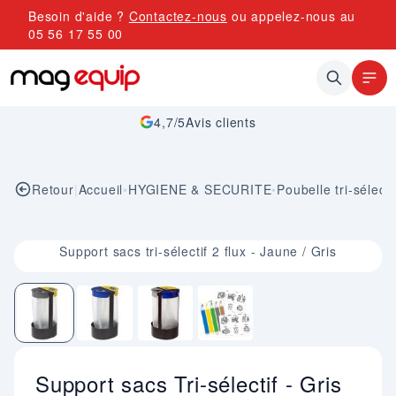
Allez au contenu
Besoin d'aide ?
Contactez-nous
ou appelez-nous au
05 56 17 55 00
4,7/5
Avis clients
Retour
|
Accueil
•
HYGIENE & SECURITE
•
Poubelle tri-sélecti
Image 1 sur 4
Support sacs tri-sélectif 2 flux - Jaune / Gris
Support sacs Tri-sélectif - Gris