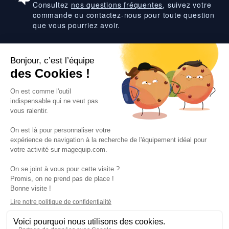
Consultez
nos questions fréquentes
, suivez votre
commande ou contactez-nous pour toute question
que vous pourriez avoir.
Suivez-nous
VOS SERVICES
VOS DEMANDES
NOTRE SOCIETE
·
·
·
·
CGV
Données personnelles
Prix euro HT
Nuancier RAL
·
·
·
Nos partenaires
Guides et conseils
Rejoignez-nous
Blog