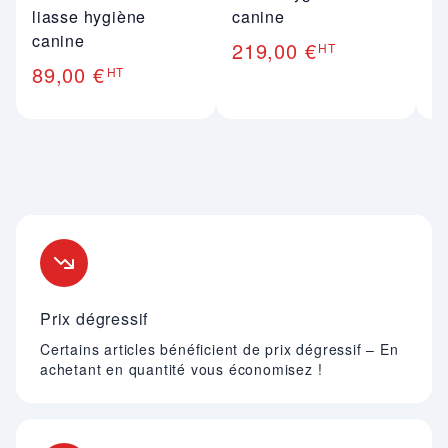
c
liasse hygiène
canine
3
canine
219,00 €
HT
89,00 €
HT
Nos engagements
Prix dégressif
Certains articles bénéficient de prix dégressif – En
achetant en quantité vous économisez !