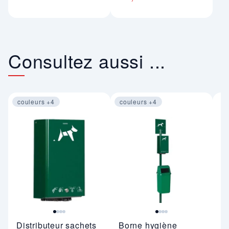
Consultez aussi ...
couleurs +4
couleurs +4
Image 1 sur 4
Image 1 sur 4
S
Distributeur sachets
Borne hygiène