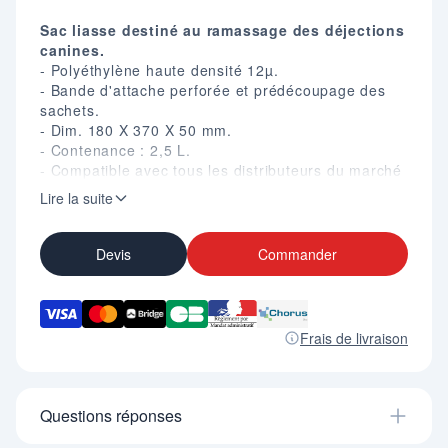
Sac liasse destiné au ramassage des déjections
canines.
- Polyéthylène haute densité 12µ.
- Bande d'attache perforée et prédécoupage des
sachets.
- Dim. 180 X 370 X 50 mm.
- Contenance : 2,5 L.
- Compatible avec tous les distributeurs du marché
pour sacs en liasses.
Lire la suite
- Conditionné par 10 liasses de 50 sacs (500 sacs)
ou 50 liasses de 100 sacs (5000 sacs).
Devis
Commander
Frais de livraison
Questions réponses