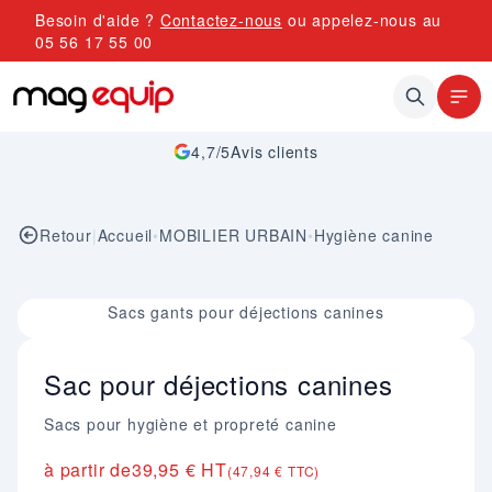
Allez au contenu
Besoin d'aide ?
Contactez-nous
ou appelez-nous au
05 56 17 55 00
4,7/5
Avis clients
Retour
|
Accueil
•
MOBILIER URBAIN
•
Hygiène canine
Image 1 sur 1
Sacs gants pour déjections canines
Sac pour déjections canines
Sacs pour hygiène et propreté canine
à partir de
39,95 € HT
(47,94 € TTC)